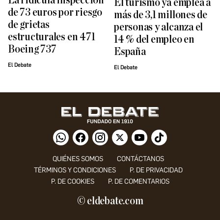
La ridícula inspección
El turismo ya emplea a
de 73 euros por riesgo
más de 3,1 millones de
de grietas
personas y alcanza el
estructurales en 471
14 % del empleo en
Boeing 737
España
El Debate
El Debate
QUIÉNES SOMOS
CONTÁCTANOS
TÉRMINOS Y CONDICIONES
P. DE PRIVACIDAD
P. DE COOKIES
P. DE COMENTARIOS
© eldebate.com