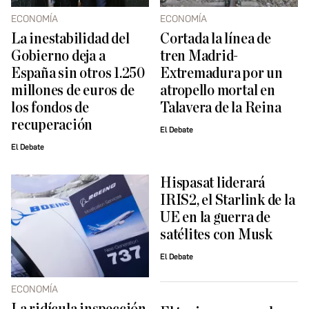
ECONOMÍA
ECONOMÍA
La inestabilidad del
Cortada la línea de
Gobierno deja a
tren Madrid-
España sin otros 1.250
Extremadura por un
millones de euros de
atropello mortal en
los fondos de
Talavera de la Reina
recuperación
El Debate
El Debate
Hispasat liderará
IRIS2, el Starlink de la
UE en la guerra de
satélites con Musk
El Debate
ECONOMÍA