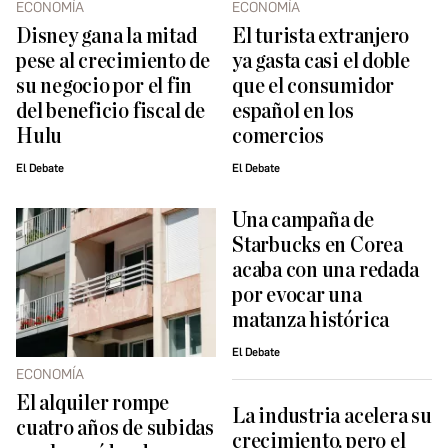
ECONOMÍA
ECONOMÍA
Disney gana la mitad
El turista extranjero
pese al crecimiento de
ya gasta casi el doble
su negocio por el fin
que el consumidor
del beneficio fiscal de
español en los
Hulu
comercios
El Debate
El Debate
Una campaña de
Starbucks en Corea
acaba con una redada
por evocar una
matanza histórica
El Debate
ECONOMÍA
El alquiler rompe
La industria acelera su
cuatro años de subidas
crecimiento, pero el