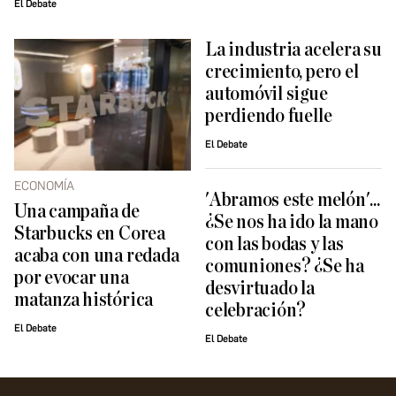
El Debate
La industria acelera su
crecimiento, pero el
automóvil sigue
perdiendo fuelle
El Debate
ECONOMÍA
'Abramos este melón'...
Una campaña de
¿Se nos ha ido la mano
Starbucks en Corea
con las bodas y las
acaba con una redada
comuniones? ¿Se ha
por evocar una
desvirtuado la
matanza histórica
celebración?
El Debate
El Debate