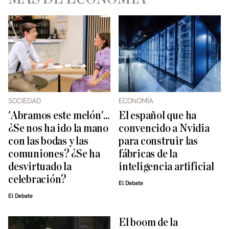
SOCIEDAD
ECONOMÍA
'Abramos este melón'...
El español que ha
¿Se nos ha ido la mano
convencido a Nvidia
con las bodas y las
para construir las
comuniones? ¿Se ha
fábricas de la
desvirtuado la
inteligencia artificial
celebración?
El Debate
El Debate
El boom de la