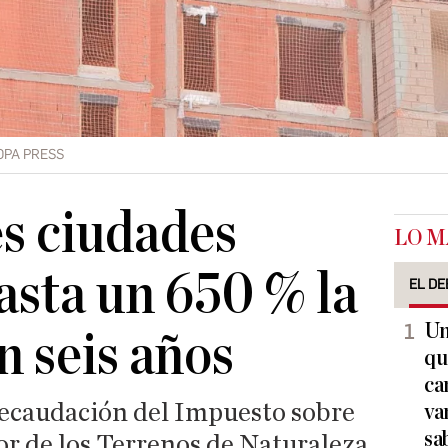
OPA PRESS
s ciudades
LO M
asta un 650 % la
EL DE
Un
n seis años
qu
ca
recaudación del Impuesto sobre
va
sa
or de los Terrenos de Naturaleza