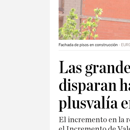
Fachada de pisos en construcción
EUR
Las grande
disparan h
plusvalía e
El incremento en la 
el Incremento de Val