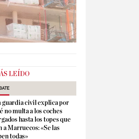
ÁS LEÍDO
BATE
 guardia civil explica por
é no multa a los coches
rgados hasta los topes que
n a Marruecos: «Se las
ben todas»