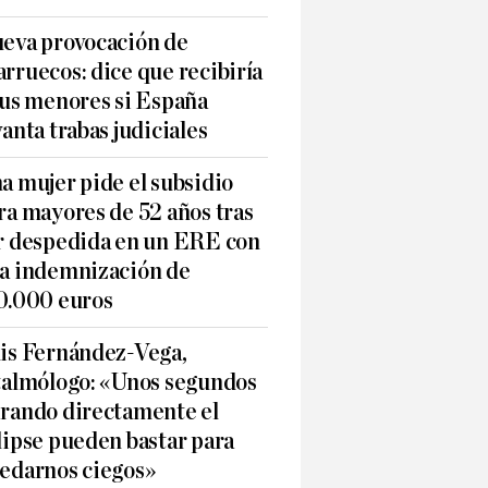
eva provocación de
rruecos: dice que recibiría
sus menores si España
vanta trabas judiciales
a mujer pide el subsidio
ra mayores de 52 años tras
r despedida en un ERE con
a indemnización de
0.000 euros
is Fernández-Vega,
talmólogo: «Unos segundos
rando directamente el
lipse pueden bastar para
edarnos ciegos»