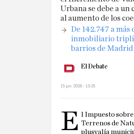
Urbana se debe a un 
al aumento de los coe
​De 142.747 a más 
inmobiliario tripl
barrios de Madrid
El Debate
15 jun. 2026 - 13:25
E
l Impuesto sobre
Terrenos de Nat
plusvalía municip