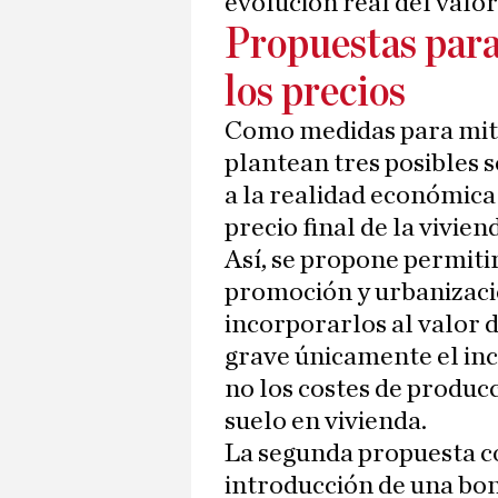
evolución real del valor
Propuestas para
los precios
Como medidas para mitig
plantean tres posibles 
a la realidad económica 
precio final de la vivien
Así, se propone permitir
promoción y urbanizació
incorporarlos al valor 
grave únicamente el inc
no los costes de produc
suelo en vivienda.
La segunda propuesta co
introducción de una boni