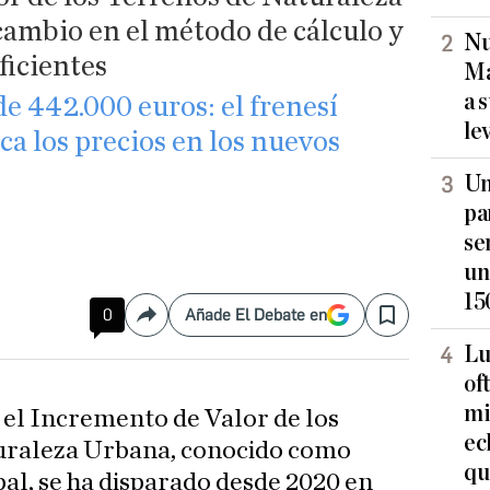
cambio en el método de cálculo y
Nu
ficientes
Ma
a 
de 442.000 euros: el frenesí
le
ica los precios en los nuevos
Un
pa
se
un
15
0
Añade El Debate en
Compartir
Save
Lu
of
mi
 el Incremento de Valor de los
ec
uraleza Urbana, conocido como
qu
al, se ha disparado desde 2020 en