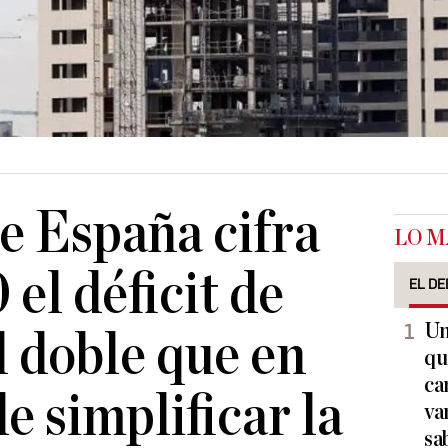
e España cifra
LO M
el déficit de
EL DE
Un
l doble que en
qu
ca
de simplificar la
va
sa