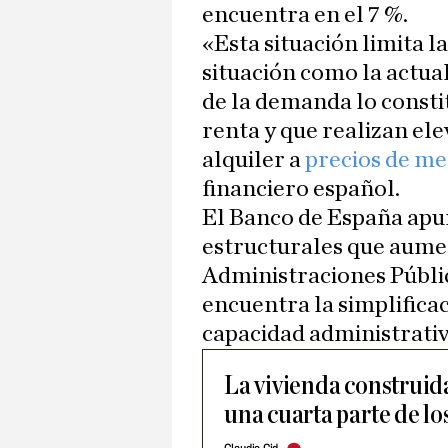
encuentra en el 7 %.
«Esta situación limita 
situación como la actu
de la demanda lo consti
renta y que realizan el
alquiler a
precios de m
financiero español.
El Banco de España apun
estructurales que aumen
Administraciones Públic
encuentra la simplifica
capacidad administrativa
La vivienda construid
una cuarta parte de l