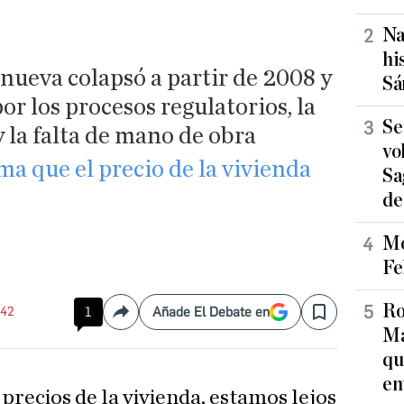
Na
hi
 nueva colapsó a partir de 2008 y
Sá
or los procesos regulatorios, la
Se
y la falta de mano de obra
vo
ma que el precio de la vivienda
Sa
de
Mo
Fe
Ro
:42
1
Añade El Debate en
Compartir
Save
Ma
qu
en
 precios de la vivienda, estamos lejos