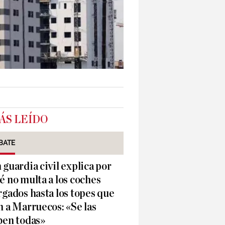
ÁS LEÍDO
BATE
 guardia civil explica por
é no multa a los coches
rgados hasta los topes que
n a Marruecos: «Se las
ben todas»