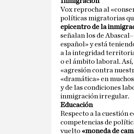
Inmigración
Vox reprocha al «conse
políticas migratorias q
epicentro de la inmigrac
señalan los de Abascal–
español» y está teniend
a la integridad territori
o el ámbito laboral. Así
«agresión contra nuestr
«dramática» en muchos b
y de las condiciones lab
inmigración irregular.
Educación
Respecto a la cuestión 
competencias de polític
vuelto
«moneda de cambi