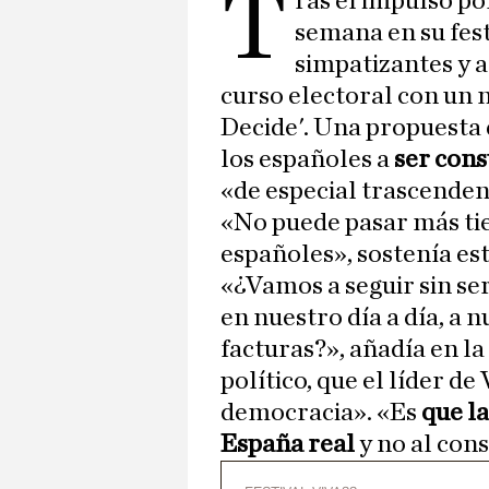
T
ras el impulso po
semana en su fest
simpatizantes y a
curso electoral con un 
Decide'. Una propuesta 
los españoles a
ser cons
«de especial trascenden
«No puede pasar más tie
españoles», sostenía e
«¿Vamos a seguir sin se
en nuestro día a día, a 
facturas?», añadía en l
político, que el líder d
democracia». «Es
que la
España real
y no al cons