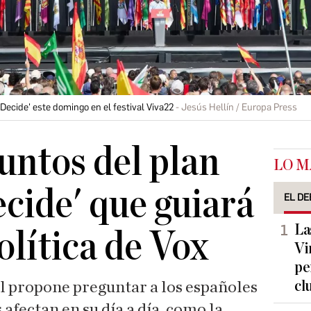
ecide' este domingo en el festival Viva22
Jesús Hellín / Europa Press
untos del plan
LO M
cide' que guiará
EL DE
La
olítica de Vox
Vi
pe
cl
l propone preguntar a los españoles
 afectan en su día a día, como la