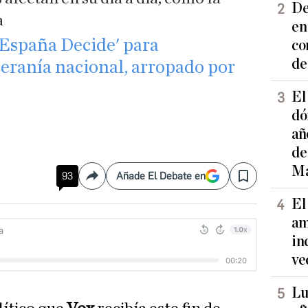
De
a
en
'España Decide' para
co
de
beranía nacional, arropado por
El
dó
añ
de
Ma
93
Añade El Debate en
Compartir
Save
El
am
in
ve
Lu