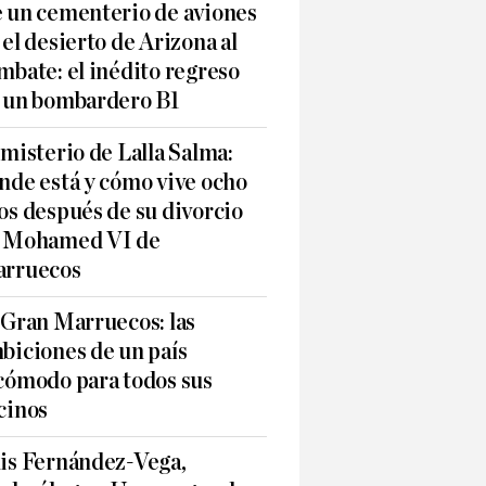
 un cementerio de aviones
 el desierto de Arizona al
mbate: el inédito regreso
 un bombardero B1
 misterio de Lalla Salma:
nde está y cómo vive ocho
os después de su divorcio
 Mohamed VI de
rruecos
 Gran Marruecos: las
biciones de un país
cómodo para todos sus
cinos
is Fernández-Vega,