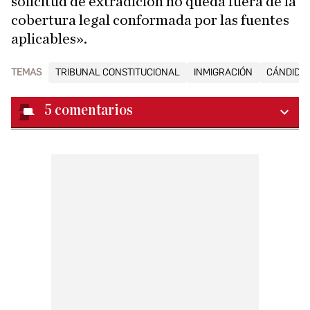
solicitud de extradición no queda fuera de la
cobertura legal conformada por las fuentes
aplicables».
TEMAS
TRIBUNAL CONSTITUCIONAL
INMIGRACIÓN
CÁNDIDO
5
comentarios