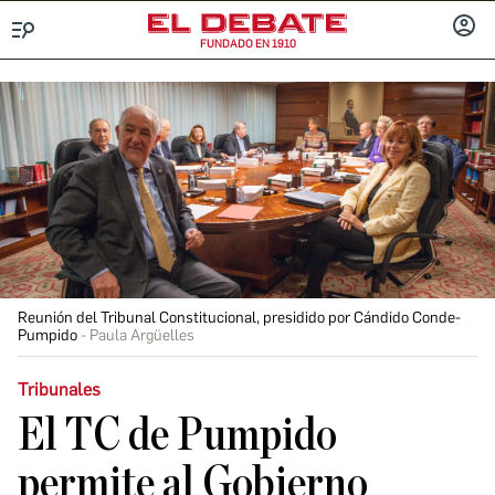
FUNDADO EN 1910
Menú
INICIA
SESIÓ
Reunión del Tribunal Constitucional, presidido por Cándido Conde-
Pumpido
Paula Argüelles
Tribunales
El TC de Pumpido
permite al Gobierno