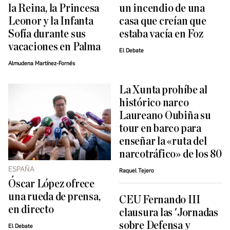
la Reina, la Princesa
un incendio de una
Leonor y la Infanta
casa que creían que
Sofía durante sus
estaba vacía en Foz
vacaciones en Palma
El Debate
Almudena Martínez-Fornés
La Xunta prohíbe al
histórico narco
Laureano Oubiña su
tour en barco para
enseñar la «ruta del
narcotráfico» de los 80
ESPAÑA
Raquel Tejero
Óscar López ofrece
una rueda de prensa,
CEU Fernando III
en directo
clausura las 'Jornadas
sobre Defensa y
El Debate