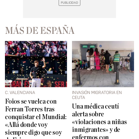
MÁS DE ESPAÑA
C. VALENCIANA
INVASIÓN MIGRATORIA EN
CEUTA
Foios se vuelca con
Una médica ceutí
Ferran Torres tras
alerta sobre
conquistar el Mundial:
«violaciones a niñas
«Allá donde voy
inmigrantes» y de
siempre digo que soy
enfermos con