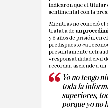
indicaron que el titular
sentimental con la pre
Mientras no conoció el d
trataba de
un procedimi
y 5 años de prisión, en e
predispuesto «a reconoc
presuntamente defrauda
«responsabilidad civil d
recordar, asciende a un 
Yo no tengo ni
toda la infor
superiores, to
porque yo no h