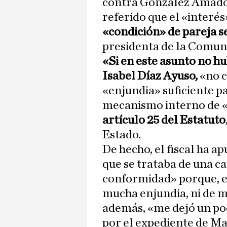
contra González Amador 
referido que el «interés»
«condición» de pareja s
presidenta de la Comun
«Si en este asunto no hu
Isabel Díaz Ayuso,
«no c
«enjundia» suficiente pa
mecanismo interno de «d
artículo 25 del Estatuto
Estado.
De hecho, el fiscal ha 
que se trataba de una ca
conformidad» porque, en
mucha enjundia, ni de m
además, «me dejó un p
por el expediente de M