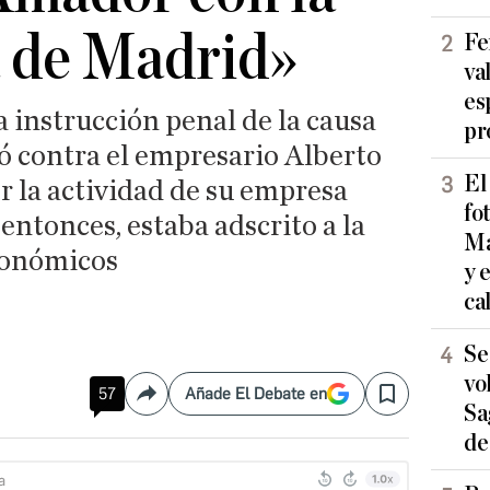
a de Madrid»
Fe
va
es
a instrucción penal de la causa
pr
ió contra el empresario Alberto
El
 la actividad de su empresa
fo
ntonces, estaba adscrito a la
Ma
conómicos
y 
ca
Se
vo
57
Añade El Debate en
Compartir
Save
Sa
de