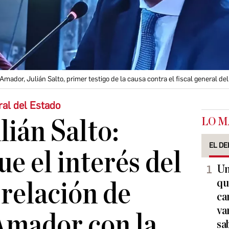
Amador, Julián Salto, primer testigo de la causa contra el fiscal general de
eral del Estado
LO M
ulián Salto:
EL DE
e el interés del
Un
qu
 relación de
ca
va
Amador con la
sa