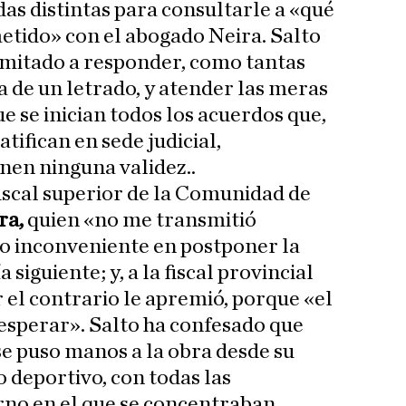
as distintas para consultarle a «qué
ido» con el abogado Neira. Salto
imitado a responder, como tantas
a de un letrado, y atender las meras
e se inician todos los acuerdos que,
atifican en sede judicial,
nen ninguna validez..
fiscal superior de la Comunidad de
ra,
quien «no me transmitió
vo inconveniente en postponer la
 siguiente; y, a la fiscal provincial
r el contrario le apremió, porque «el
 esperar». Salto ha confesado que
 se puso manos a la obra desde su
 deportivo, con todas las
rno en el que se concentraban