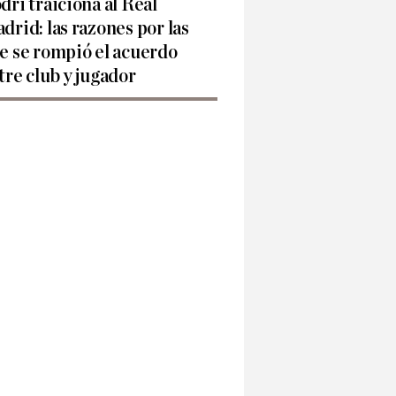
dri traiciona al Real
drid: las razones por las
e se rompió el acuerdo
tre club y jugador