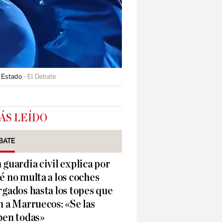
l Estado
El Debate
ÁS LEÍDO
BATE
 guardia civil explica por
é no multa a los coches
rgados hasta los topes que
n a Marruecos: «Se las
ben todas»