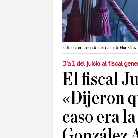
El fiscal encargado del caso de González 
Día 1 del juicio al fiscal gen
El fiscal J
«Dijeron qu
caso era la
González 