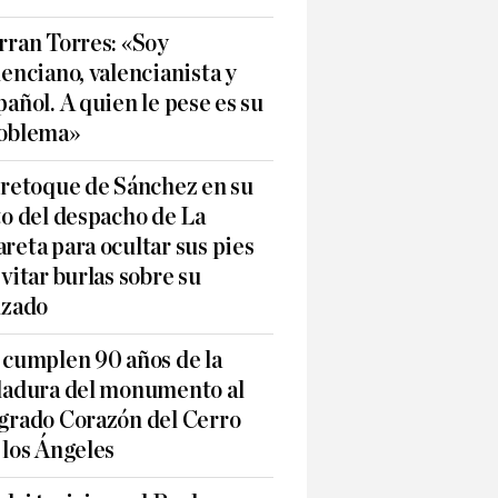
rran Torres: «Soy
lenciano, valencianista y
pañol. A quien le pese es su
oblema»
 retoque de Sánchez en su
to del despacho de La
reta para ocultar sus pies
evitar burlas sobre su
lzado
 cumplen 90 años de la
ladura del monumento al
grado Corazón del Cerro
 los Ángeles