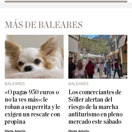
MÁS DE BALEARES
BALEARES
BALEARES
«O pagas 950 euros o
Los comerciantes de
no la ves más»: le
Sóller alertan del
roban a su perrita y le
riesgo de la marcha
exigen un rescate con
antiturismo en pleno
propina
mercado este sábado
Mayte Amorós
Mayte Amorós