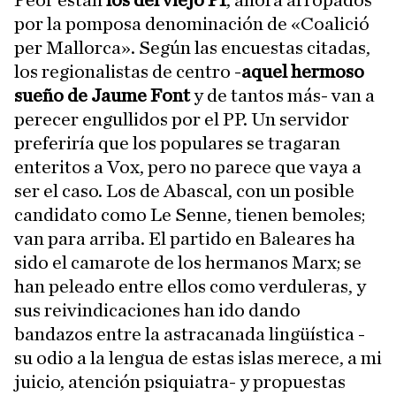
Peor están
los del viejo PI
, ahora arropados
por la pomposa denominación de «Coalició
per Mallorca». Según las encuestas citadas,
los regionalistas de centro -
aquel hermoso
sueño de Jaume Font
y de tantos más- van a
perecer engullidos por el PP. Un servidor
preferiría que los populares se tragaran
enteritos a Vox, pero no parece que vaya a
ser el caso. Los de Abascal, con un posible
candidato como Le Senne, tienen bemoles;
van para arriba. El partido en Baleares ha
sido el camarote de los hermanos Marx; se
han peleado entre ellos como verduleras, y
sus reivindicaciones han ido dando
bandazos entre la astracanada lingüística -
su odio a la lengua de estas islas merece, a mi
juicio, atención psiquiatra- y propuestas