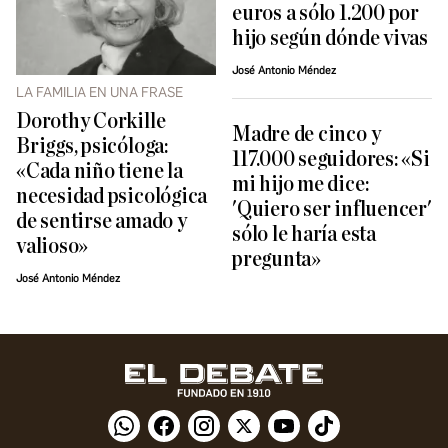
euros a sólo 1.200 por
hijo según dónde vivas
José Antonio Méndez
LA FAMILIA EN UNA FRASE
Dorothy Corkille
Madre de cinco y
Briggs, psicóloga:
117.000 seguidores: «Si
«Cada niño tiene la
mi hijo me dice:
necesidad psicológica
'Quiero ser influencer'
de sentirse amado y
sólo le haría esta
valioso»
pregunta»
José Antonio Méndez