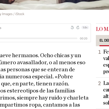
y Images / iStock
LO M
EL DE
Fe
nueve hermanos. Ocho chicas y un
va
 número avasallador, o al menos eso
es
 las personas que se enteran de
pr
lia numerosa especial. «Pobre
La
que, en parte, tienen razón.
ca
 estereotipos de las familias
al
rimos, siempre hay ruido y charleta
so
ompartimos ropa, cantamos a las