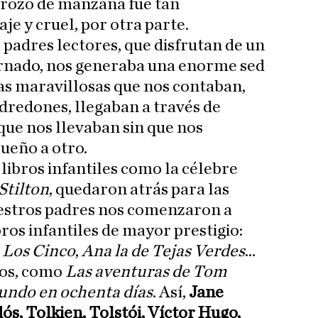
rozo de manzana fue tan
aje y cruel, por otra parte.
 padres lectores, que disfrutan de un
rnado, nos generaba una enorme sed
ias maravillosas que nos contaban,
dredones, llegaban a través de
que nos llevaban sin que nos
ueño a otro.
libros infantiles como la célebre
Stilton
, quedaron atrás para las
stros padres nos comenzaron a
ros infantiles de mayor prestigio:
,
Los Cinco
,
Ana la de Tejas Verdes
…
cos, como
Las aventuras de Tom
mundo en ochenta días
. Así,
Jane
ós, Tolkien, Tolstói, Víctor Hugo,