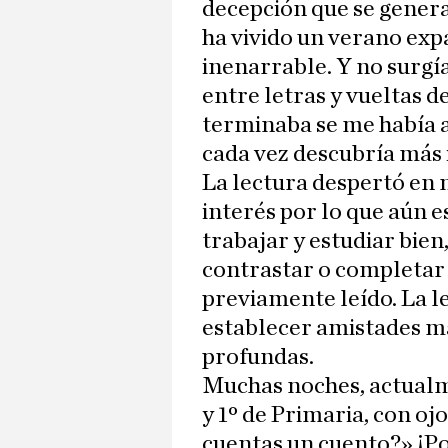
decepción que se genera
ha vivido un verano exp
inenarrable. Y no surgía
entre letras y vueltas d
terminaba se me había 
cada vez descubría más
La lectura despertó en 
interés por lo que aún e
trabajar y estudiar bien,
contrastar o completar 
previamente leído. La l
establecer amistades má
profundas.
Muchas noches, actualm
y 1º de Primaria, con oj
cuentas un cuento?» ¡Po