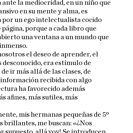
 ante la mediocridad, en un niño que
ansivo en su mente y alma, es
 por un ego intelectualista cocido
e página, porque a cada libro que
abierto una ventana a un mundo que
 inmenso.
nosotros el deseo de aprender, el
s desconocido, era estímulo de
 de ir más allá de las clases, de
información recibida con algo
ectura ha favorecido además
s afines, más sutiles, más
ente, mis hermanas pequeñas de 5º
os brillantes, me buscan: «¿Nos
r supuesto, allá voy! Se introducen