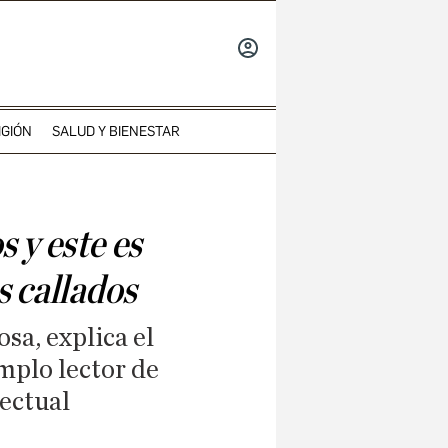
INICIAR
SESIÓN
IGIÓN
SALUD Y BIENESTAR
 y este es
s callados
sa, explica el
emplo lector de
lectual