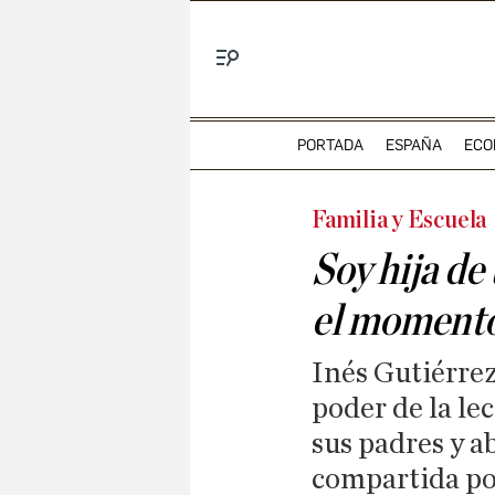
Menú
PORTADA
ESPAÑA
ECO
Familia y Escuela
Soy hija de
el momento 
Inés Gutiérrez
poder de la le
sus padres y a
compartida po