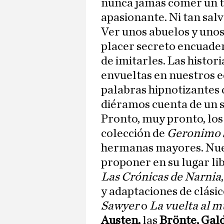
nunca jamás comer un t
apasionante. Ni tan salv
Ver unos abuelos y unos
placer secreto encuade
de imitarles. Las histor
envueltas en nuestros e
palabras hipnotizantes 
diéramos cuenta de un s
Pronto, muy pronto, los 
colección de
Geronimo 
hermanas mayores. Nue
proponer en su lugar lib
Las Crónicas de Narnia
y adaptaciones de clási
Sawyer
o
La vuelta al 
Austen,
las
Brönte, Gald