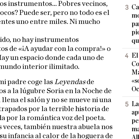
mos instrumentos… Pobres vecinos,
Ca
ocos? Puede ser, pero no todo es el
mo
ientes uno entre miles. Ni mucho
pa
pi
ido, no hay instrumentos
qu
tos de «¡A ayudar con la compra!» o
El
 Hay un espacio donde cada uno de
Co
undo interior ilimitado.
Ma
«s
 mi padre coge las
Leyendas
de
Oc
os a la lúgubre Soria en la Noche de
 llena el salón y no se mueve ni una
La
rapados por la terrible historia de
ap
da por la romántica voz del poeta.
pe
 veces, también nuestra abuela nos
ma
su infancia al calor de la hoguera de
Al