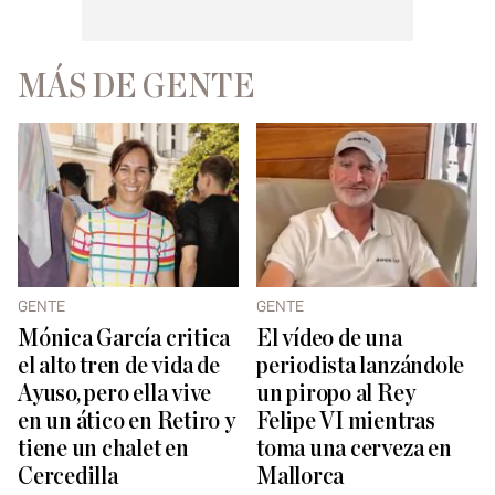
MÁS DE GENTE
GENTE
GENTE
Mónica García critica
El vídeo de una
el alto tren de vida de
periodista lanzándole
Ayuso, pero ella vive
un piropo al Rey
en un ático en Retiro y
Felipe VI mientras
tiene un chalet en
toma una cerveza en
Cercedilla
Mallorca