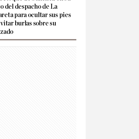
to del despacho de La
reta para ocultar sus pies
evitar burlas sobre su
lzado