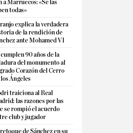
n a Marruecos: «Se las
ben todas»
ranjo explica la verdadera
storia de la rendición de
nchez ante Mohamed VI
 cumplen 90 años de la
ladura del monumento al
grado Corazón del Cerro
 los Ángeles
dri traiciona al Real
drid: las razones por las
e se rompió el acuerdo
tre club y jugador
 retoque de Sánchez en su