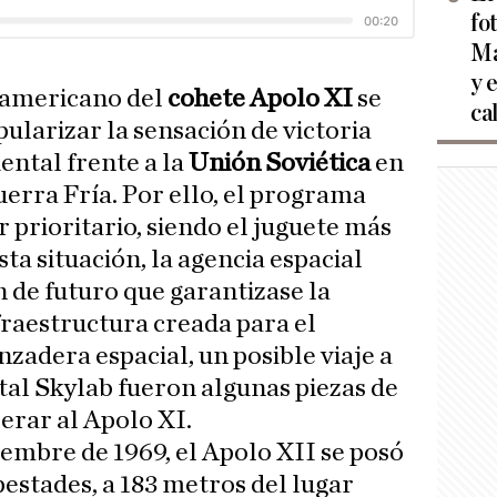
fo
Ma
y 
teamericano del
cohete Apolo XI
se
ca
ularizar la sensación de victoria
ental frente a la
Unión Soviética
en
uerra Fría. Por ello, el programa
 prioritario, siendo el juguete más
sta situación, la agencia espacial
n de futuro que garantizase la
fraestructura creada para el
zadera espacial, un posible viaje a
ital Skylab fueron algunas piezas de
erar al Apolo XI.
embre de 1969, el Apolo XII se posó
pestades, a 183 metros del lugar