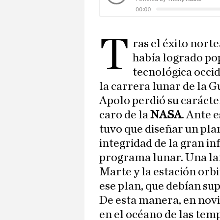
T
ras el éxito nor
había logrado pop
tecnológica occid
la carrera lunar de la G
Apolo perdió su carácter
caro de la
NASA
. Ante e
tuvo que diseñar un pla
integridad de la gran in
programa lunar. Una lan
Marte y la estación orb
ese plan, que debían sup
De esta manera, en novi
en el océano de las tem