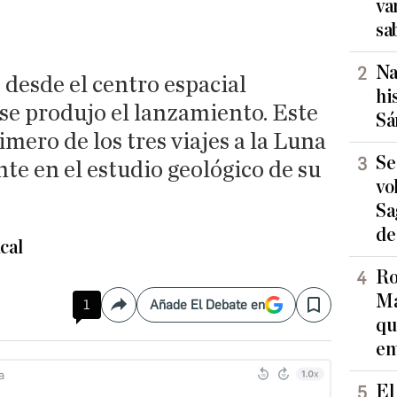
va
sa
Na
, desde el centro espacial
hi
se produjo el lanzamiento. Este
Sá
imero de los tres viajes a la Luna
Se
e en el estudio geológico de su
vo
Sa
de
cal
Ro
Ma
1
Añade El Debate en
Compartir
Save
qu
en
El