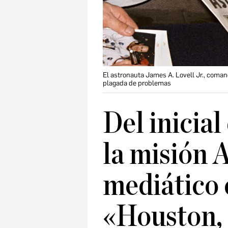
El astronauta James A. Lovell Jr., coman
plagada de problemas
Del inicial
la misión A
mediático 
«Houston,