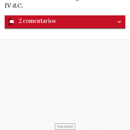
IV d.C.
2
comentarios