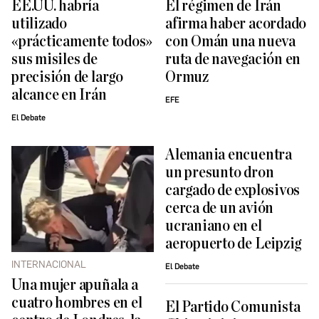
EE.UU. habría
El régimen de Irán
utilizado
afirma haber acordado
«prácticamente todos»
con Omán una nueva
sus misiles de
ruta de navegación en
precisión de largo
Ormuz
alcance en Irán
EFE
El Debate
Alemania encuentra
un presunto dron
cargado de explosivos
cerca de un avión
ucraniano en el
aeropuerto de Leipzig
INTERNACIONAL
El Debate
Una mujer apuñala a
cuatro hombres en el
El Partido Comunista