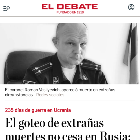
FUNDADO EN 1910
Menú
INICIA
SESIÓ
El coronel Roman Vasilyevich, apareció muerto en extrañas
circunstancias
Redes sociales
235 días de guerra en Ucrania
El goteo de extrañas
muertes no cesa en Rusia: