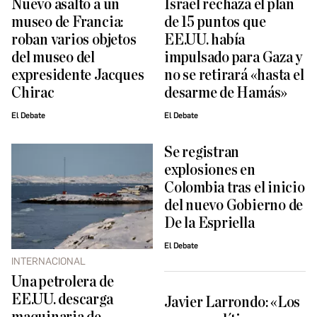
Nuevo asalto a un
Israel rechaza el plan
museo de Francia:
de 15 puntos que
roban varios objetos
EE.UU. había
del museo del
impulsado para Gaza y
expresidente Jacques
no se retirará «hasta el
Chirac
desarme de Hamás»
El Debate
El Debate
Se registran
explosiones en
Colombia tras el inicio
del nuevo Gobierno de
De la Espriella
El Debate
INTERNACIONAL
Una petrolera de
EE.UU. descarga
Javier Larrondo: «Los