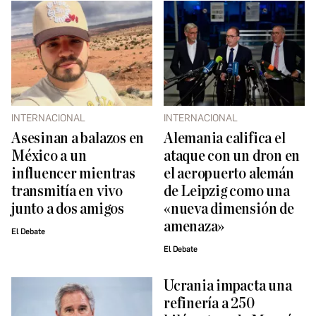
INTERNACIONAL
INTERNACIONAL
Asesinan a balazos en
Alemania califica el
México a un
ataque con un dron en
influencer mientras
el aeropuerto alemán
transmitía en vivo
de Leipzig como una
junto a dos amigos
«nueva dimensión de
amenaza»
El Debate
El Debate
Ucrania impacta una
refinería a 250