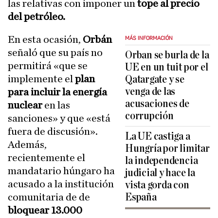
las relativas con imponer un
tope al precio
del petróleo.
En esta ocasión,
Orbán
MÁS INFORMACIÓN
señaló que su país no
Orban se burla de la
permitirá «que se
UE en un tuit por el
implemente el
plan
Qatargate y se
venga de las
para incluir la energía
acusaciones de
nuclear
en las
corrupción
sanciones» y que «está
fuera de discusión».
La UE castiga a
Además,
Hungría por limitar
recientemente el
la independencia
mandatario húngaro ha
judicial y hace la
acusado a la institución
vista gorda con
comunitaria de de
España
bloquear 13.000