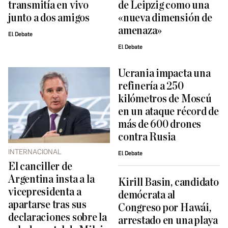
transmitía en vivo
de Leipzig como una
junto a dos amigos
«nueva dimensión de
amenaza»
El Debate
El Debate
Ucrania impacta una
refinería a 250
kilómetros de Moscú
en un ataque récord de
más de 600 drones
contra Rusia
INTERNACIONAL
El Debate
El canciller de
Argentina insta a la
Kirill Basin, candidato
vicepresidenta a
demócrata al
apartarse tras sus
Congreso por Hawái,
declaraciones sobre la
arrestado en una playa