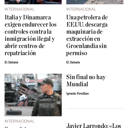
INTERNACIONAL
INTERNACIONAL
Italia y Dinamarca
Una petrolera de
exigen endurecer los
EE.UU. descarga
controles contra la
maquinaria de
inmigración ilegal y
extracción en
abrir centros de
Groenlandia sin
repatriación
permiso
El Debate
El Debate
Sin final no hay
Mundial
Ignacio Foncillas
INTERNACIONAL
Javier Larrondo: «Los