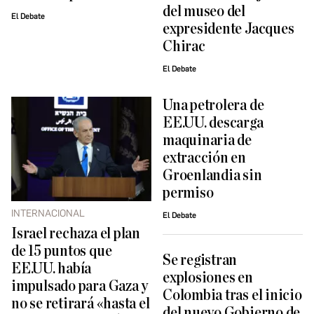
del museo del
El Debate
expresidente Jacques
Chirac
El Debate
Una petrolera de
EE.UU. descarga
maquinaria de
extracción en
Groenlandia sin
permiso
INTERNACIONAL
El Debate
Israel rechaza el plan
de 15 puntos que
Se registran
EE.UU. había
explosiones en
impulsado para Gaza y
Colombia tras el inicio
no se retirará «hasta el
del nuevo Gobierno de