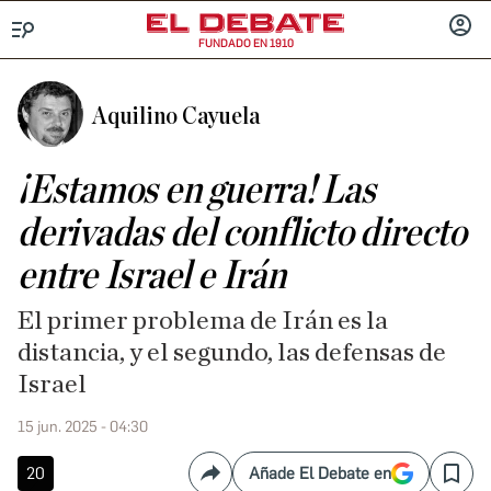
FUNDADO EN 1910
Menú
INICIA
SESIÓ
Aquilino Cayuela
¡Estamos en guerra! Las
derivadas del conflicto directo
entre Israel e Irán
El primer problema de Irán es la
distancia, y el segundo, las defensas de
Israel
15 jun. 2025 - 04:30
20
Añade El Debate en
Compartir
Save