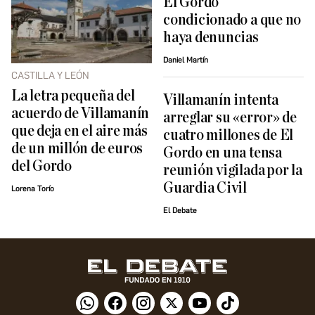
El Gordo
condicionado a que no
haya denuncias
Daniel Martín
CASTILLA Y LEÓN
La letra pequeña del
Villamanín intenta
acuerdo de Villamanín
arreglar su «error» de
que deja en el aire más
cuatro millones de El
de un millón de euros
Gordo en una tensa
del Gordo
reunión vigilada por la
Guardia Civil
Lorena Torío
El Debate