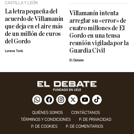
CASTILLA Y LEÓN
La letra pequeña del
Villamanín intenta
acuerdo de Villamanín
arreglar su «error» de
que deja en el aire más
cuatro millones de El
de un millón de euros
Gordo en una tensa
del Gordo
reunión vigilada por la
Guardia Civil
Lorena Torío
El Debate
QUIÉNES SOMOS
CONTÁCTANOS
TÉRMINOS Y CONDICIONES
P. DE PRIVACIDAD
P. DE COOKIES
P. DE COMENTARIOS