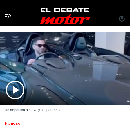
Menú
INICIA
SESIÓ
Un deportivo biplaza y sin parabrisas
Famoso