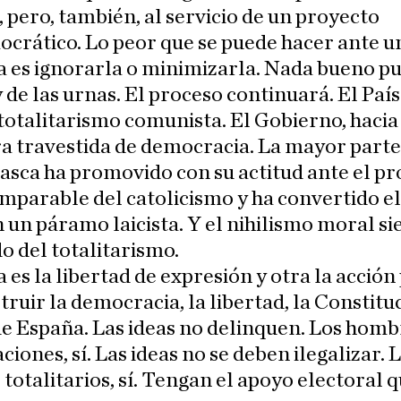
 pero, también, al servicio de un proyecto
crático. Lo peor que se puede hacer ante u
 es ignorarla o minimizarla. Nada bueno p
y de las urnas. El proceso continuará. El País
 totalitarismo comunista. El Gobierno, hacia
a travestida de democracia. La mayor parte
vasca ha promovido con su actitud ante el pr
imparable del catolicismo y ha convertido el
 un páramo laicista. Y el nihilismo moral s
do del totalitarismo.
 es la libertad de expresión y otra la acción 
truir la democracia, la libertad, la Constituc
e España. Las ideas no delinquen. Los hombr
ciones, sí. Las ideas no se deben ilegalizar. 
 totalitarios, sí. Tengan el apoyo electoral 