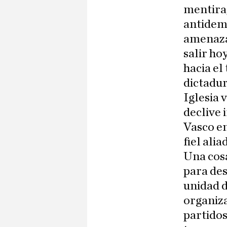
mentira,
antidemo
amenaza
salir ho
hacia el
dictadur
Iglesia 
declive 
Vasco en
fiel alia
Una cosa
para des
unidad d
organiza
partidos