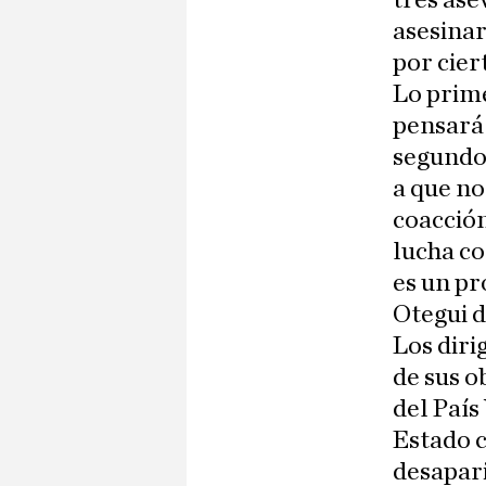
tres ase
asesinar
por cie
Lo prime
pensará
segundo 
a que no
coacción
lucha co
es un pr
Otegui 
Los diri
de sus o
del País
Estado c
desapari