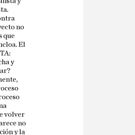
lista y
ta.
ontra
yecto no
s que
ncloa. El
ETA:
cha y
nar?
mente,
proceso
proceso
una
e volver
parece no
ión y la