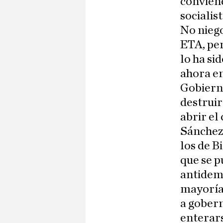
conviene
socialist
No niego
ETA, per
lo ha si
ahora en
Gobierno
destruir
abrir el
Sánchez 
los de B
que se p
antidemo
mayoría 
a gobern
enterars