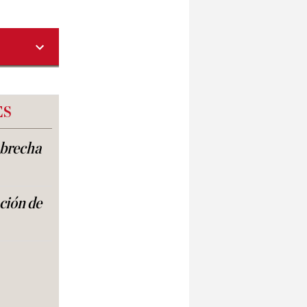
ES
a brecha
ación de