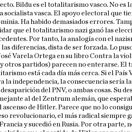
ecto. Bildu es el totalitarismo vasco. No es l
a socialista vasca. El apoyo electoral que tie
ominia. Ha habido demasiados errores. Tam
idar que el totalitarismo nazi ganó las elecc
edentes. Por tanto, la analogía con el nazis
 las diferencias, dista de ser forzada. Lo pus
José Varela Ortega en su libro Contra la viol
y otros partidos) parecen no enterarse. El t
litarismo está cada día más cerca. Si el País
a la independencia, la consecuencia sería l
la desaparición del PNV, o ambas cosas. Su de
emejante al del Zentrum alemán, que espera
l ascenso de Hitler. Parece que no lo consigu
so revolucionario, el más radical siempre g
Francia y sucedió en Rusia. Por otra parte, n