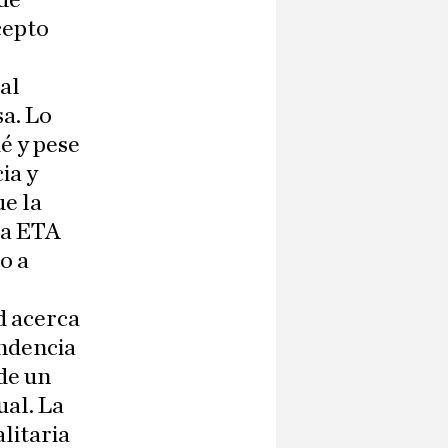
 de
cepto
al
a. Lo
é y pese
ia y
ue la
La ETA
o a
d acerca
endencia
de un
ual. La
litaria