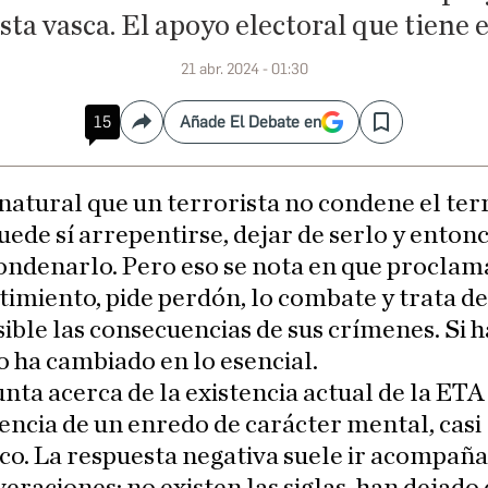
ista vasca. El apoyo electoral que tiene 
21 abr. 2024 - 01:30
15
Añade El Debate en
Compartir
Save
 natural que un terrorista no condene el ter
uede sí arrepentirse, dejar de serlo y enton
ondenarlo. Pero eso se nota en que proclam
imiento, pide perdón, lo combate y trata de
sible las consecuencias de sus crímenes. Si 
o ha cambiado en lo esencial.
nta acerca de la existencia actual de la ETA 
ncia de un enredo de carácter mental, casi
co. La respuesta negativa suele ir acompañ