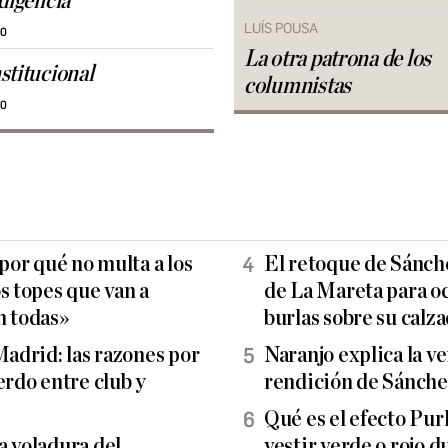
ndigencia
LUÍS POUSA
30
La otra patrona de los
stitucional
columnistas
30
 por qué no multa a los
El retoque de Sánche
s topes que van a
de La Mareta para ocu
n todas»
burlas sobre su calz
Madrid: las razones por
Naranjo explica la ve
erdo entre club y
rendición de Sánch
Qué es el efecto Pur
a voladura del
vestir verde o rojo d