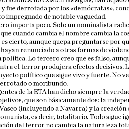
veraciones: no existen las siglas, han dejado
 y fue derrotada por los «demócratas», con
rto impregnado de notable vaguedad.
ro importa poco. Solo un nominalista radic
 que cuando cambia el nombre cambia la cos
es cierto, aunque quepa preguntarse por qu
 hayan renunciado a otras formas de violenc
 política. Lo tercero creo que es falso, aunq
ntra el terror produjera efectos decisivos. 
oyecto político que sigue vivo y fuerte. No ve
derrotado o moribundo.
gentes de la ETA han dicho siempre la verda
bjetivos, que son básicamente dos: la indep
 Vasco (incluyendo a Navarra) y la creación 
omunista, es decir, totalitario. Todo sigue ig
ción del terror no cambia la naturaleza tota