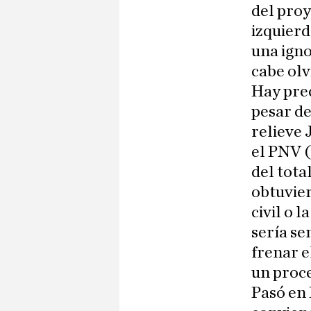
del proy
izquierd
una ign
cabe olv
Hay prec
pesar de
relieve 
el PNV (
del tota
obtuvier
civil o 
sería s
frenar e
un proce
Pasó en 