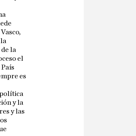
na
uede
 Vasco,
 la
 de la
oceso el
 País
iempre es
política
ión y la
es y las
Los
que