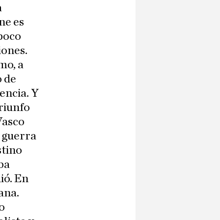
a
ne es
poco
iones.
mo, a
o de
encia. Y
riunfo
 Vasco
a guerra
stino
ba
ió. En
ana.
o