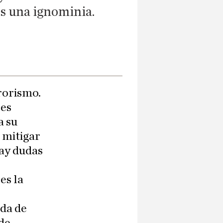
es una ignominia.
rorismo.
ces
a su
 mitigar
hay dudas
es la
ada de