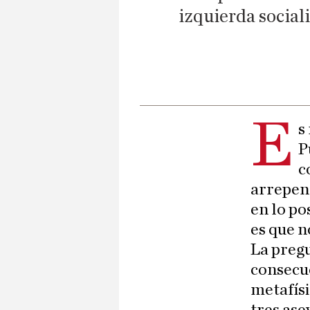
izquierda social
E
s
P
c
arrepent
en lo po
es que n
La pregu
consecue
metafísi