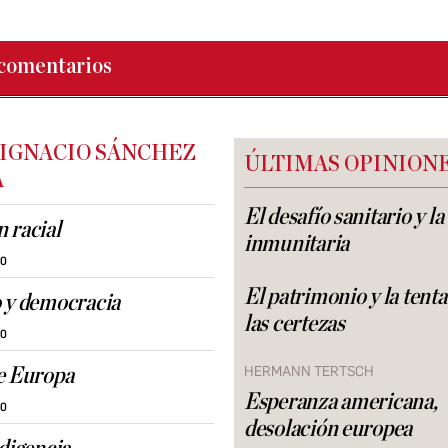
comentarios
 IGNACIO SÁNCHEZ
ÚLTIMAS OPINION
A
El desafío sanitario y l
 racial
inmunitaria
30
El patrimonio y la tent
 y democracia
las certezas
30
HERMANN TERTSCH
e Europa
Esperanza americana,
30
desolación europea