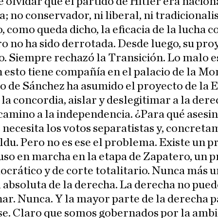
 olvidar que el partido de Hitler era naciona
a; no conservador, ni liberal, ni tradicionalis
, como queda dicho, la eficacia de la lucha c
o no ha sido derrotada. Desde luego, su pro
do. Siempre rechazó la Transición. Lo malo e
 esto tiene compañía en el palacio de la Mo
 de Sánchez ha asumido el proyecto de la 
 la concordia, aislar y deslegitimar a la dere
 camino a la independencia. ¿Para qué asesi
necesita los votos separatistas y, concreta
ildu. Pero no es ese el problema. Existe un 
uso en marcha en la etapa de Zapatero, un 
crático y de corte totalitario. Nunca más 
absoluta de la derecha. La derecha no pued
ar. Nunca. Y la mayor parte de la derecha 
e. Claro que somos gobernados por la ambic