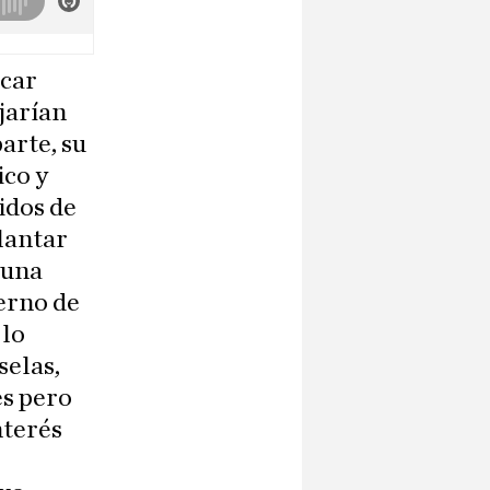
ocar
jarían
arte, su
ico y
idos de
lantar
 una
ierno de
 lo
selas,
es pero
nterés