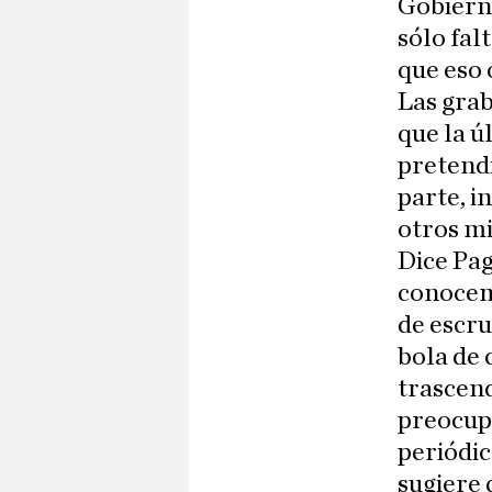
Gobierno
sólo fal
que eso 
Las grab
que la ú
pretendi
parte, i
otros mi
Dice Pag
conocemo
de escru
bola de 
trascend
preocupa
periódic
sugiere 