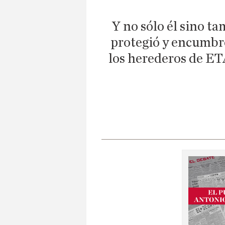
Y no sólo él sino t
protegió y encumbró
los herederos de ETA