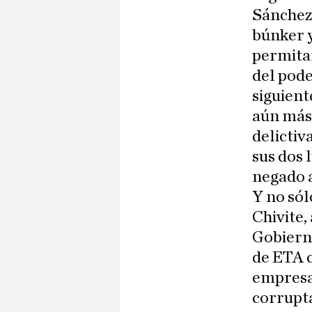
Sánchez 
búnker y
permitan
del pode
siguien
aún más 
delictiv
sus dos 
negado a
Y no sól
Chivite,
Gobierno
de ETA c
empresa 
corrupta