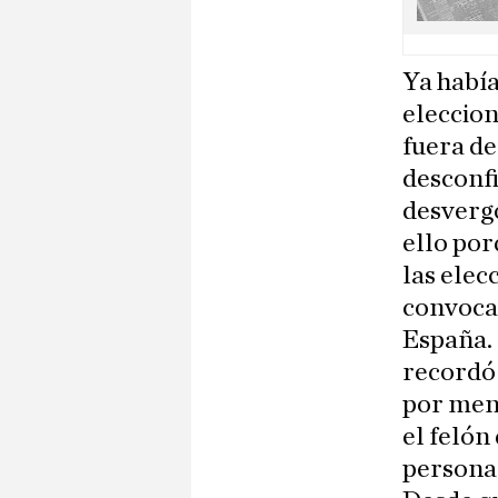
Ya había
eleccion
fuera de
desconfi
desverg
ello por
las elec
convocat
España. 
recordó 
por meno
el felón
personal