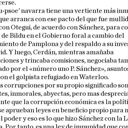
cerse.
u-psoe' navarra tiene una vertiente más in
ue arranca con ese pacto del que fue mulli
on Otegui, de acuerdo con Sánchez, para c
 de Bildu en el Gobierno foral a cambio del
iento de Pamplona y del respaldo a su inve
id. Y luego, Cerdán, mientras amañaba
ciones y trincaba comisiones, negociaba ta
do por el «número uno P. Sánchez», asunto
on el golpista refugiado en Waterloo.
s corrupciones por su propio significado so
es, inmorales, abyectas, pero mas despreci
te que la corrupción económica es la polít
e aprueban leyes en beneficio propio para 
l poder y eso es lo que hizo Sánchez con la 
. Por tanto, es una ley de impunidad que co