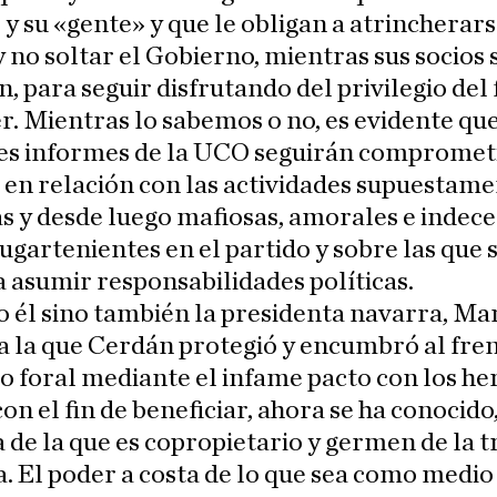
y su «gente» y que le obligan a atrincherars
 no soltar el Gobierno, mientras sus socios s
, para seguir disfrutando del privilegio del 
r. Mientras lo sabemos o no, es evidente que
tes informes de la UCO seguirán compromet
en relación con las actividades supuestam
as y desde luego mafiosas, amorales e indec
lugartenientes en el partido y sobre las que 
 asumir responsabilidades políticas.
o él sino también la presidenta navarra, Ma
 a la que Cerdán protegió y encumbró al fren
 foral mediante el infame pacto con los h
on el fin de beneficiar, ahora se ha conocido,
de la que es copropietario y germen de la 
. El poder a costa de lo que sea como medio