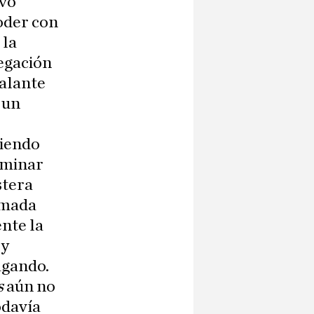
ivo
oder con
 la
negación
talante
 un
diendo
erminar
stera
umada
nte la
 y
agando.
s
aún no
odavía