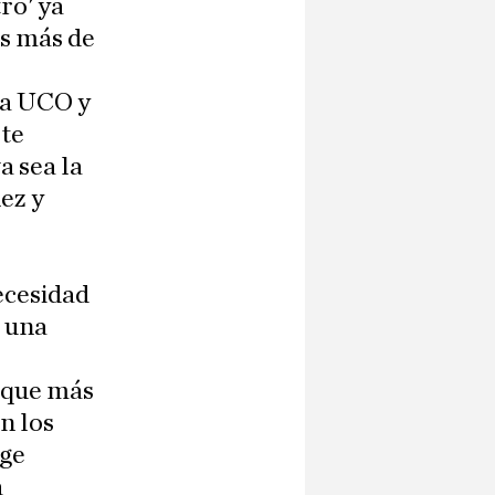
ro' ya
os más de
la UCO y
ete
a sea la
ez y
ecesidad
r una
s que más
n los
age
a