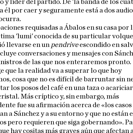
 y líder del partido. De 'la banda de los cuat
ta él por caer y seguramente está a dos audi
ocurra.
aciones requisadas a Ábalos en su casa por 
ltima 'lumi' conocida de su particular volqu
ó llevarse en un
pendrive
escondido en salv
ncluye conversaciones y mensajes con Sánch
nistros de las que nos enteraremos pronto.
e que la realidad va a superar lo que hoy
s, cosa que no es difícil de barruntar sin n
tar los posos del café en una taza o acaricia
cristal. Más críptico y, sin embargo, más
ente fue su afirmación acerca de «los caso
n a Sánchez y a su entorno y que no están e
os pero requieren que siga gobernando». P
que hay cositas más graves aún que afectan 