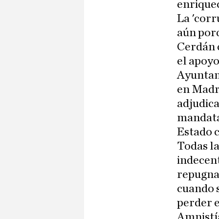
enrique
La 'corr
aún porq
Cerdán c
el apoyo
Ayuntam
en Madr
adjudica
mandata
Estado c
Todas la
indecent
repugnan
cuando s
perder e
Amnistía