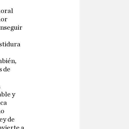
moral
dor
onseguir
stidura
mbién,
s de
n
able y
ica
no
Ley de
nvierte a