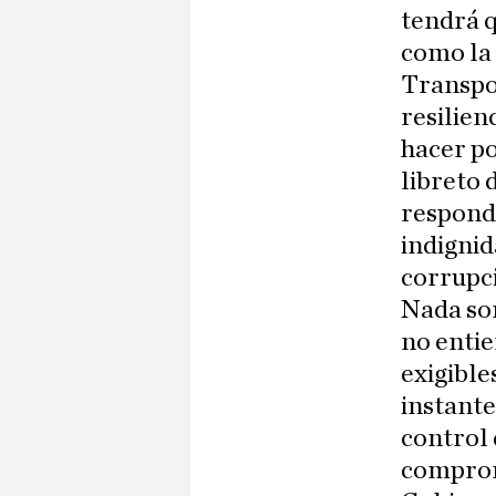
tendrá 
como la 
Transpo
resilien
hacer po
libreto 
respond
indignid
corrupci
Nada sor
no entie
exigible
instante
control
comprom