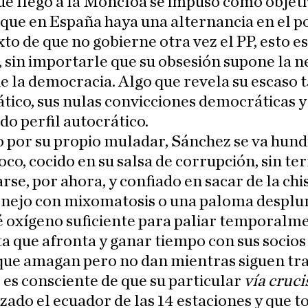
e llegó a la Moncloa se impuso como objet
que en España haya una alternancia en el p
xto de que no gobierne otra vez el PP, esto es
 sin importarle que su obsesión supone la 
 la democracia. Algo que revela su escaso 
ico, sus nulas convicciones democráticas y
do perfil autocrático.
 por su propio muladar, Sánchez se va hun
oco, cocido en su salsa de corrupción, sin t
rse, por ahora, y confiado en sacar de la chi
onejo con mixomatosis o una paloma despl
é oxígeno suficiente para paliar temporalme
 que afronta y ganar tiempo con sus socios
 que amagan pero no dan mientras siguen tr
es consciente de que su particular
vía cruci
zado el ecuador de las 14 estaciones y que t