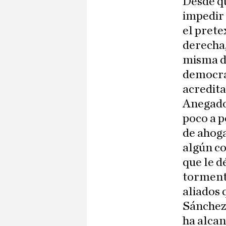
Desde qu
impedir 
el prete
derecha,
misma de
democrát
acredita
Anegado
poco a p
de ahoga
algún c
que le d
tormenta
aliados
Sánchez 
ha alcan