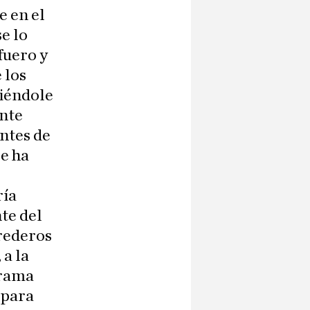
e en el
e lo
fuero y
 los
iéndole
ente
entes de
se ha
ría
te del
erederos
 a la
trama
 para