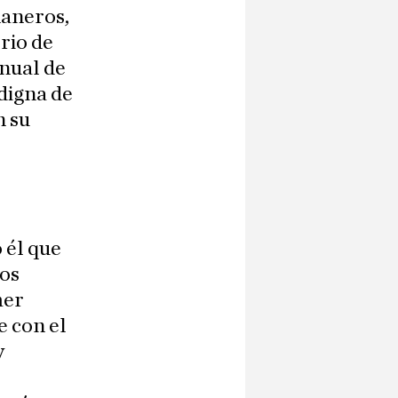
aneros,
rio de
nual de
digna de
n su
 él que
cos
mer
e con el
y