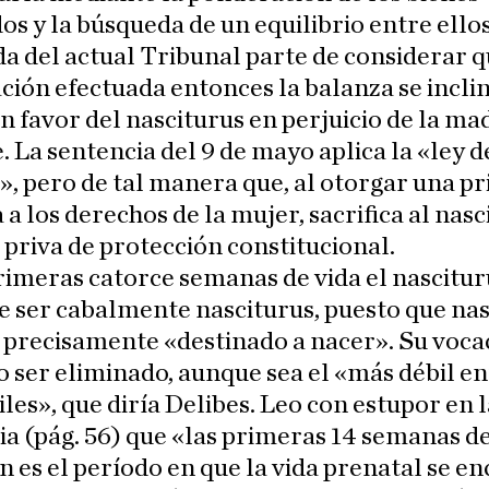
os y la búsqueda de un equilibrio entre ellos
 del actual Tribunal parte de considerar q
ión efectuada entonces la balanza se incli
n favor del nasciturus en perjuicio de la ma
. La sentencia del 9 de mayo aplica la «ley d
, pero de tal manera que, al otorgar una p
 a los derechos de la mujer, sacrifica al nasc
e priva de protección constitucional.
rimeras catorce semanas de vida el nascitur
e ser cabalmente nasciturus, puesto que na
a precisamente «destinado a nacer». Su voca
o ser eliminado, aunque sea el «más débil en
les», que diría Delibes. Leo con estupor en l
a (pág. 56) que «las primeras 14 semanas d
n es el período en que la vida prenatal se e