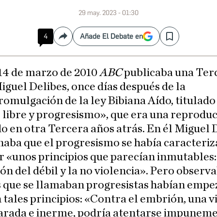
29 may. 2023 - 01:30
4
Añade El Debate en
Compartir
Save
 14 de marzo de 2010
ABC
publicaba una Ter
iguel Delibes, once días después de la
romulgación de la ley Bibiana Aído, titulado
libre y progresismo», que era una reproduc
o en otra Tercera años atrás. En él Miguel 
naba que el progresismo se había caracteri
 «unos principios que parecían inmutables:
ón del débil y la no violencia». Pero observ
s que se llamaban progresistas habían empe
 tales principios: «Contra el embrión, una v
rada e inerme, podría atentarse impuneme