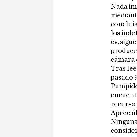
Nada imp
mediante
concluía
los inde
es, sigu
produce
cámara d
Tras lee
pasado 9
Pumpido
encuentr
recurso 
Apreciá
Ninguna
consider