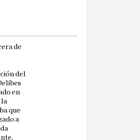
cera de
ción del
Delibes
zado en
 la
aba que
zado a
ida
nte.