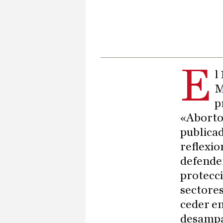
E
l
M
p
«Aborto 
publicad
reflexio
defender
protecci
sectore
ceder en
desampa