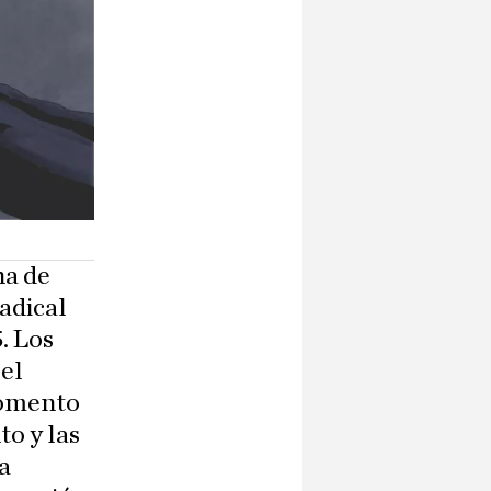
ha de
adical
. Los
 el
momento
o y las
a