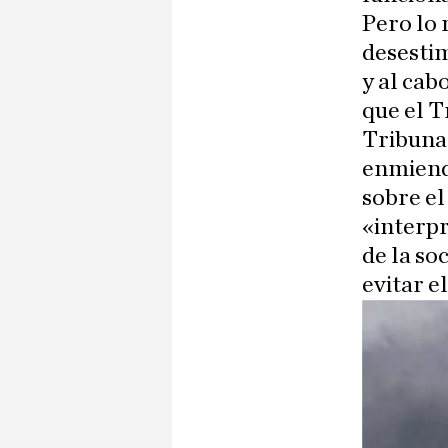
Pero lo 
desestim
y al cab
que el T
Tribunal
enmien
sobre el
«interpr
de la so
evitar e