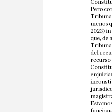
Constitu
Pero con
Tribunal
menos qu
2023) in
que, de 
Tribuna
del recu
recurso 
Constitu
enjuicia
inconsti
jurisdic
magistra
Estamos
funcion