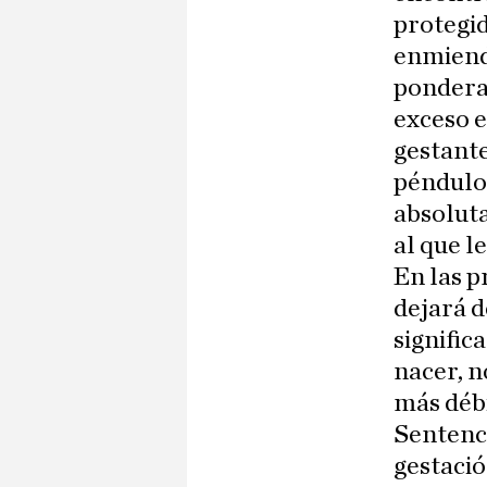
protegid
enmienda
ponderac
exceso e
gestante
péndulo»
absoluta
al que l
En las p
dejará d
signific
nacer, n
más débi
Sentenci
gestació