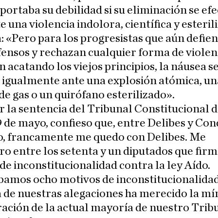
ortaba su debilidad si su eliminación se ef
 una violencia indolora, científica y esteril
: «Pero para los progresistas que aún defie
fensos y rechazan cualquier forma de violenc
en acatando los viejos principios, la náusea s
 igualmente ante una explosión atómica, un
e gas o un quirófano esterilizado».
r la sentencia del Tribunal Constitucional d
 de mayo, confieso que, entre Delibes y Co
, francamente me quedo con Delibes. Me
o entre los setenta y un diputados que fir
de inconstitucionalidad contra la ley Aído.
bamos ocho motivos de inconstitucionalidad
 de nuestras alegaciones ha merecido la m
ación de la actual mayoría de nuestro Trib