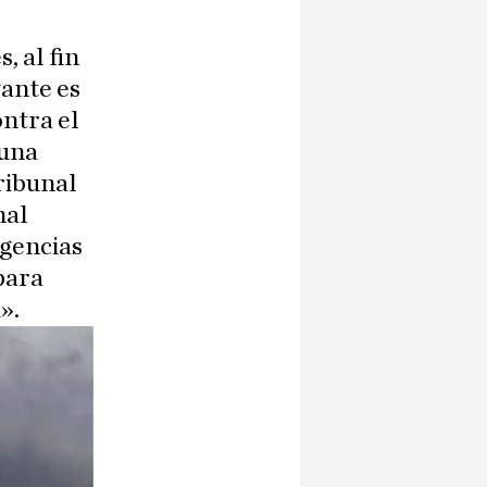
, al fin
vante es
ntra el
 una
ribunal
nal
igencias
para
».