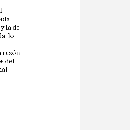
l
nada
y la de
a, lo
a razón
s del
nal
.