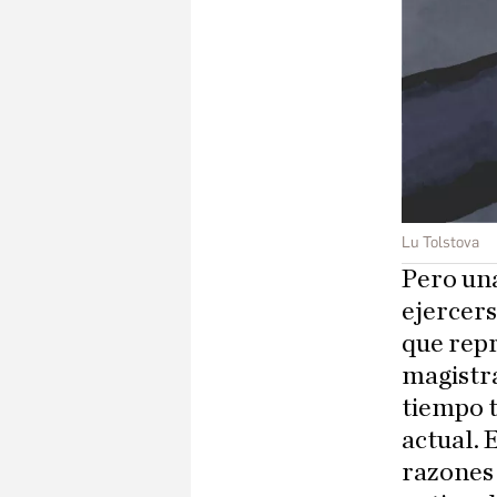
Lu Tolstova
Pero una
ejercers
que repr
magistra
tiempo 
actual. 
razones 