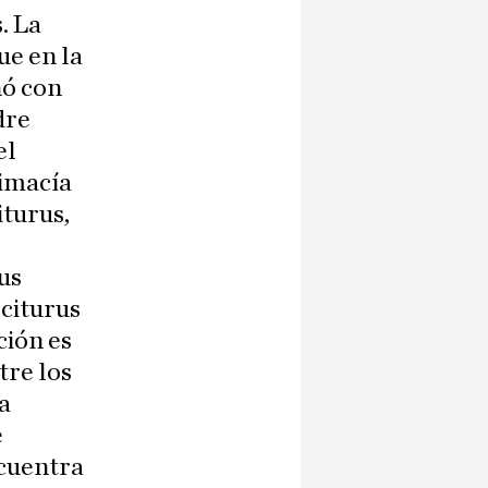
. La
ue en la
nó con
dre
el
rimacía
iturus,
us
sciturus
ción es
tre los
a
e
ncuentra