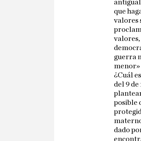
antigual
que haga
valores 
proclama
valores,
democrac
guerra 
menor» 
¿Cuál es
del 9 de
planteam
posible 
protegid
materno,
dado por
encontra