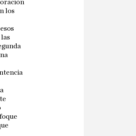
loración
n los
 esos
 las
segunda
ana
entencia
la
te
o
nfoque
que