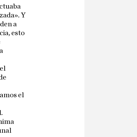
ectuaba
izada». Y
nden a
ia, esto
e
a
el
nde
mamos el
.
ínima
unal