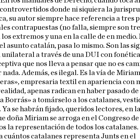
 En los manuales de Derecho, cuando toca a
controvertidos donde ni siquiera la jurispr
ica, su autor siempre hace referencia a tres 
les contrapuestas (no falla, siempre son tre
 los extremos y una en la calle de en medio.
 el asunto catalán, pasa lo mismo. Son las sig
ía unilateral a través de una DUI con fonétic
eptiva que nos lleva a pensar que no es cam
 nada. Además, es ilegal. Es la vía de Miria
ras», empresaria textil en apariencia con 
realidad, apenas radican en haber pasado de 
la Borrás» a tomárselo a los catalanes, vesti
Ya se habrán fijado, queridos lectores, en l
ue doña Miriam se arroga en el Congreso de
s la representación de todos los catalanes
a cuántos catalanes representa Junts en el