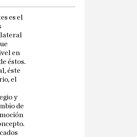
es es el
s
 lateral
que
ivel en
de éstos.
l, éste
io, el
egio y
ambio de
a moción
oncepto.
icados