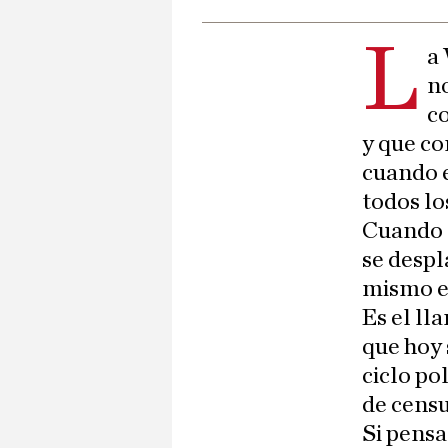
L
a 
n
co
y que co
cuando e
todos lo
Cuando s
se despl
mismo en
Es el ll
que hoy 
ciclo po
de censu
Si pens