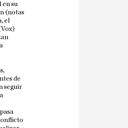
 en su
ón (notas
, el
 (Vox)
zan
a
s,
entes de
 seguir
la
 pasa
onflicto