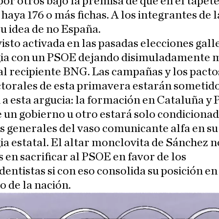
or otros bajo la premisa de que en el tapet
haya 176 o más fichas. A los integrantes de 
su idea de no España.
sto activada en las pasadas elecciones gall
gia con un PSOE dejando disimuladamente 
al recipiente BNG. Las campañas y los pacto
torales de esta primavera estarán sometid
a esta argucia: la formación en Cataluña y 
 un gobierno u otro estará solo condicionad
s generales del vaso comunicante alfa en su
ia estatal. El altar monclovita de Sánchez 
 en sacrificar al PSOE en favor de los
entistas si con eso consolida su posición en
 de la nación.