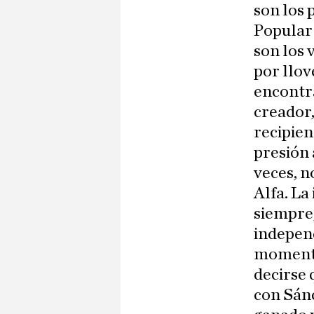
son los 
Popular 
son los 
por llov
encontra
creador,
recipien
presión 
veces, n
Alfa. La
siempre,
indepen
momento.
decirse
con Sánc