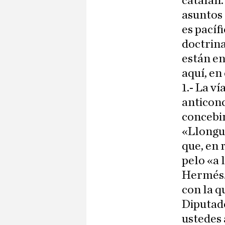
catalán.
asuntos 
es pacíf
doctrina
están en
aquí, en
1.- La v
anticonc
concebir
«Llongue
que, en 
pelo «a 
Hermés. 
con la q
Diputado
ustedes 