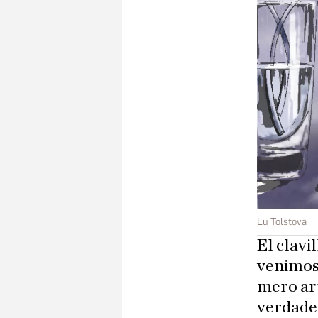
Lu Tolstova
El clavi
venimos 
mero art
verdader