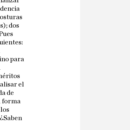
nalizar
udencia
posturas
s); dos
 Pues
uientes:
a
ino para
m
méritos
alisar el
da de
a forma
 los
. ¿Saben