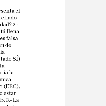
esenta el
Tellado
dad? 2.-
tá llena
es falsa
en de
ía
otado SÍ)
la
ría la
ómica
or (ERC),
o estar
. 3.- La