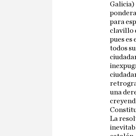
Galicia
ponderad
para esp
clavillo
pues es 
todos su
ciudadan
inexpugn
ciudadan
retrogra
una der
creyendo
Constitu
La reso
inevitab