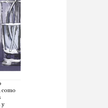
o
, como
s
 y