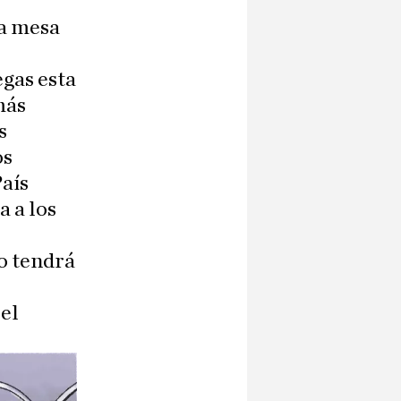
e
la mesa
egas esta
más
s
os
País
a a los
no tendrá
 el