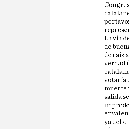
Congres
catalane
portavoz
represen
La vía d
de buena
de raíz 
verdad (
catalana
votaría 
muerte r
salida s
impredec
envalen
ya del o