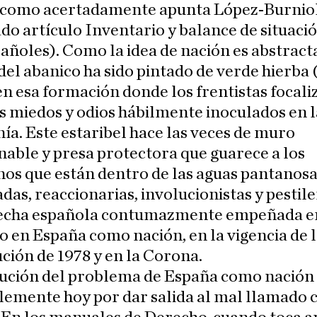
) como acertadamente apunta López-Burniol
o artículo Inventario y balance de situaci
añoles). Como la idea de nación es abstracta
 del abanico ha sido pintado de verde hierba
en esa formación donde los frentistas focali
s miedos y odios hábilmente inoculados en l
ía. Este estaribel hace las veces de muro
able y presa protectora que guarece a los
os que están dentro de las aguas pantanosa
das, reaccionarias, involucionistas y pestil
echa española contumazmente empeñada en
 en España como nación, en la vigencia de 
ción de 1978 y en la Corona.
lución del problema de España como nación
lemente hoy por dar salida al mal llamado c