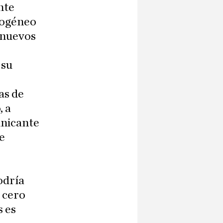
nte
mogéneo
s nuevos
 su
as de
, a
unicante
e
odría
 cero
s es