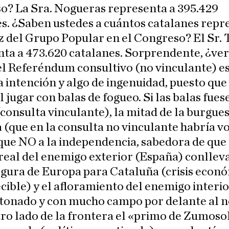
o? La Sra. Nogueras representa a 395.429
s. ¿Saben ustedes a cuántos catalanes repr
 del Grupo Popular en el Congreso? El Sr. 
ta a 473.620 catalanes. Sorprendente, ¿ver
el Referéndum consultivo (no vinculante) es
 intención y algo de ingenuidad, puesto que 
al jugar con balas de fogueo. Si las balas fues
consulta vinculante), la mitad de la burgues
 (que en la consulta no vinculante habría v
que NO a la independencia, sabedora de que 
eal del enemigo exterior (España) conlleva
egura de Europa para Cataluña (crisis econ
ible) y el afloramiento del enemigo interi
tonado y con mucho campo por delante al n
tro lado de la frontera el «primo de Zumosol»