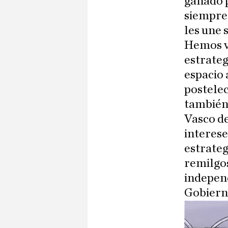
ganado p
siempre 
les une 
Hemos vi
estrate
espacio 
postelec
también 
Vasco de
interese
estrateg
remilgos
independ
Gobierno