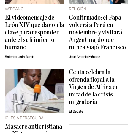
VATICANO
RELIGIÓN
El videomensaje de
Confirmado: el Papa
León XIV que da con la
volverá a Perú en
clave para responder
noviembre y visitará
ante el sufrimiento
Argentina, donde
humano
nunca viajó Francisco
Federico León García
José Antonio Méndez
Ceuta celebra la
ofrenda floral a la
Virgen de África en
mitad de la crisis
migratoria
El Debate
IGLESIA PERSEGUIDA
Masacre anticristiana