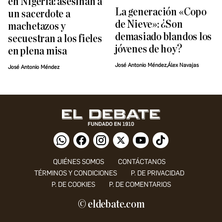
en Nigeria: asesinan a
La generación «Copo
un sacerdote a
de Nieve»: ¿Son
machetazos y
demasiado blandos los
secuestran a los fieles
jóvenes de hoy?
en plena misa
José Antonio Méndez,Álex Navajas
José Antonio Méndez
QUIÉNES SOMOS
CONTÁCTANOS
TÉRMINOS Y CONDICIONES
P. DE PRIVACIDAD
P. DE COOKIES
P. DE COMENTARIOS
© eldebate.com