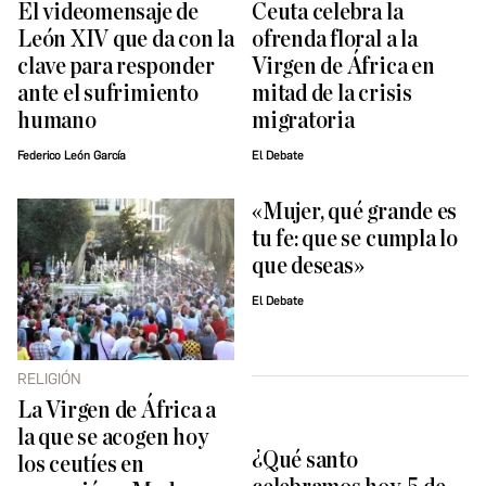
El videomensaje de
Ceuta celebra la
León XIV que da con la
ofrenda floral a la
clave para responder
Virgen de África en
ante el sufrimiento
mitad de la crisis
humano
migratoria
Federico León García
El Debate
«Mujer, qué grande es
tu fe: que se cumpla lo
que deseas»
El Debate
RELIGIÓN
La Virgen de África a
la que se acogen hoy
¿Qué santo
los ceutíes en