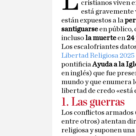
l
cristianos viven e
está gravemente v
están expuestos a la
per
santiguarse
en público, 
incluso
la muerte
en
24
Los escalofriantes datos
Libertad Religiosa 2025
pontificia
Ayuda a la Ig
en inglés) que fue pres
mundo y que enumera los
libertad de credo «está 
1. Las guerras
Los conflictos armados 
entre otros) atentan di
religiosa y suponen una