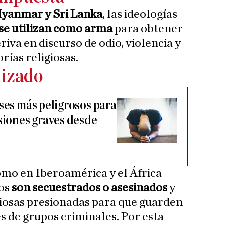
Myanmar y Sri Lanka
, las ideologías
se utilizan como arma
para obtener
eriva en discurso de odio, violencia y
rías religiosas.
nizado
ses más peligrosos para
esiones graves desde
omo en Iberoamérica y el África
gos
son secuestrados o asesinados
y
giosas presionadas para que guarden
s de grupos criminales. Por esta