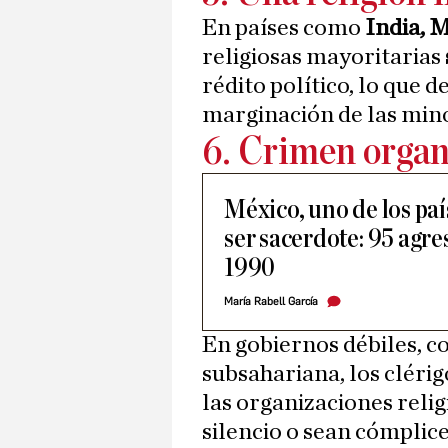
En países como
India, 
religiosas mayoritarias
rédito político, lo que d
marginación de las mino
6. Crimen orga
México, uno de los paí
ser sacerdote: 95 agr
1990
María Rabell García
En gobiernos débiles, c
subsahariana, los cléri
las organizaciones reli
silencio o sean cómplice