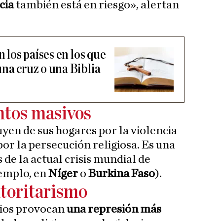
cia
también está en riesgo», alertan
n los países en los que
na cruz o una Biblia
ntos masivos
yen de sus hogares por la violencia
 por la persecución religiosa. Es una
 de la actual crisis mundial de
emplo, en
Níger
o
Burkina Faso
).
utoritarismo
rios provocan
una represión más