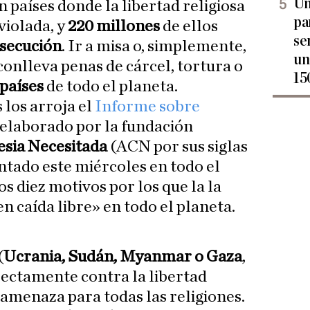
Un
n países donde la libertad religiosa
pa
iolada, y
220 millones
de ellos
se
secución
. Ir a misa o, simplemente,
un
conlleva penas de cárcel, tortura o
15
 países
de todo el planeta.
 los arroja el
Informe sobre
elaborado por la fundación
lesia Necesitada
(ACN por sus siglas
entado este miércoles en todo el
 diez motivos por los que la la
en caída libre» en todo el planeta.
(
Ucrania, Sudán, Myanmar o Gaza
,
rectamente contra la libertad
 amenaza para todas las religiones.