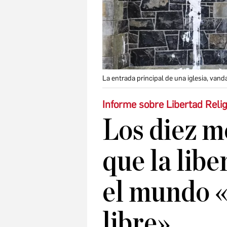
La entrada principal de una iglesia, vand
Informe sobre Libertad Reli
Los diez m
que la libe
el mundo «
libre»