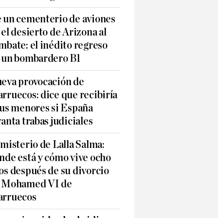
 un cementerio de aviones
 el desierto de Arizona al
mbate: el inédito regreso
 un bombardero B1
eva provocación de
rruecos: dice que recibiría
sus menores si España
vanta trabas judiciales
 misterio de Lalla Salma:
nde está y cómo vive ocho
os después de su divorcio
 Mohamed VI de
rruecos