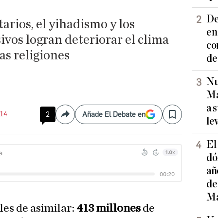
De
arios, el yihadismo y los
en
vos logran deteriorar el clima
co
as religiones
de
Nu
Ma
a 
:14
2
Añade El Debate en
Compartir
Save
le
El
dó
añ
de
Ma
iles de asimilar:
413 millones
de