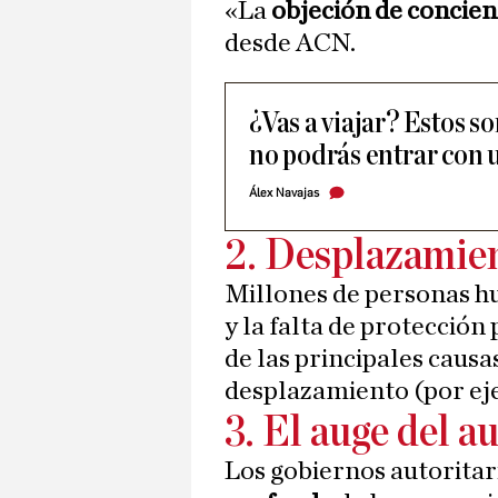
«La
objeción de concien
desde ACN.
¿Vas a viajar? Estos so
no podrás entrar con u
Álex Navajas
2. Desplazamie
Millones de personas hu
y la falta de protección
de las principales causas
desplazamiento (por ej
3. El auge del a
Los gobiernos autorita