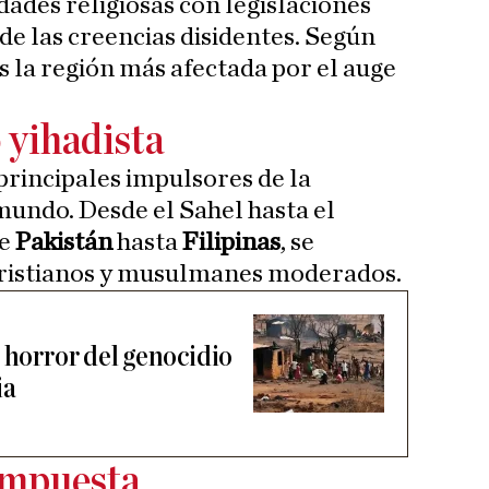
ades religiosas con legislaciones
 de las creencias disidentes. Según
s la región más afectada por el auge
 yihadista
principales impulsores de la
mundo. Desde el Sahel hasta el
de
Pakistán
hasta
Filipinas
, se
cristianos y musulmanes moderados.
 horror del genocidio
ia
 impuesta