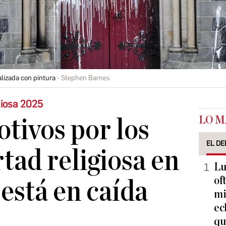
alizada con pintura
Stephen Barnes
giosa 2025
LO M
otivos por los
EL DE
rtad religiosa en
Lu
of
está en caída
mi
ec
qu