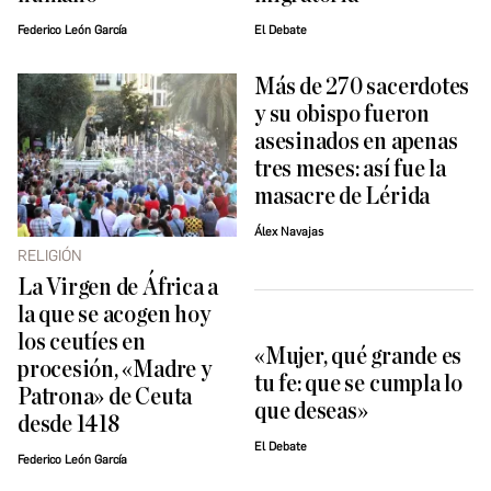
Federico León García
El Debate
Más de 270 sacerdotes
y su obispo fueron
asesinados en apenas
tres meses: así fue la
masacre de Lérida
Álex Navajas
RELIGIÓN
La Virgen de África a
la que se acogen hoy
los ceutíes en
«Mujer, qué grande es
procesión, «Madre y
tu fe: que se cumpla lo
Patrona» de Ceuta
que deseas»
desde 1418
El Debate
Federico León García