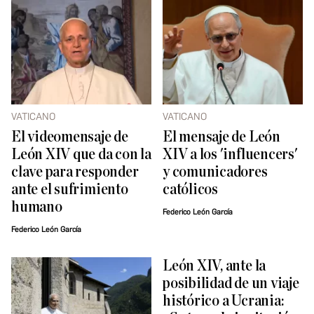
VATICANO
VATICANO
El videomensaje de
El mensaje de León
León XIV que da con la
XIV a los 'influencers'
clave para responder
y comunicadores
ante el sufrimiento
católicos
humano
Federico León García
Federico León García
León XIV, ante la
posibilidad de un viaje
histórico a Ucrania: