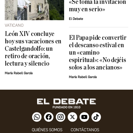
«Se toma la invitación
muy en serio»
El Debate
VATICANO
León XIV concluye
El Papa pide convertir
hoy sus vacaciones en
el descanso estival en
Castelgandolfo: un
un «camino
retiro de oración,
espiritual»: «No dejéis
lectura y silencio
solos a los ancianos»
María Rabell García
María Rabell García
QUIÉNES SOMOS
CONTÁCTANOS