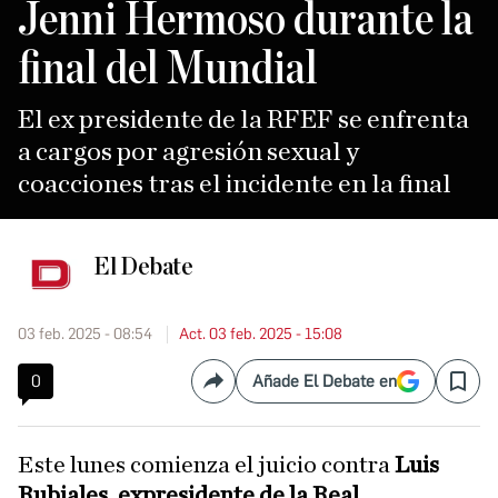
Jenni Hermoso durante la
final del Mundial
El ex presidente de la RFEF se enfrenta
a cargos por agresión sexual y
coacciones tras el incidente en la final
El Debate
03 feb. 2025 - 08:54
Act. 03 feb. 2025 - 15:08
0
Añade El Debate en
Compartir
Save
Este lunes comienza el juicio contra
Luis
Rubiales, expresidente de la Real