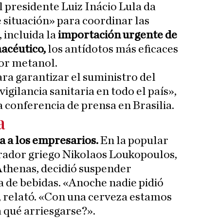
l presidente Luiz Inácio Lula da
e situación» para coordinar las
 incluida la
importación urgente de
macéutico,
los antídotos más eficaces
por metanol.
a garantizar el suministro del
vigilancia sanitaria en todo el país»,
 conferencia de prensa en Brasilia.
a
 a los empresarios.
En la popular
urador griego Nikolaos Loukopoulos,
Athenas, decidió suspender
 de bebidas. «Anoche nadie pidió
, relató. «Con una cerveza estamos
a qué arriesgarse?».