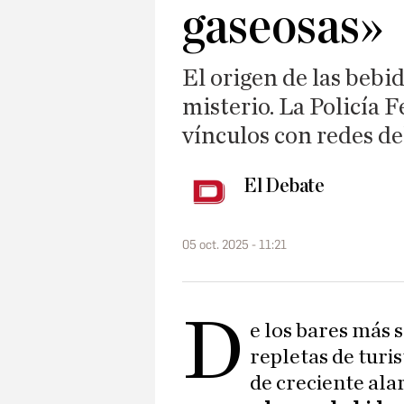
gaseosas»
El origen de las bebi
misterio. La Policía F
vínculos con redes d
El Debate
05 oct. 2025 - 11:21
D
e los bares más s
repletas de turis
de creciente al