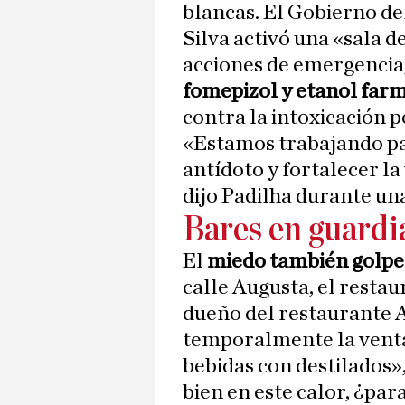
blancas. El Gobierno de
Silva activó una «sala d
acciones de emergencia,
fomepizol y etanol far
contra la intoxicación 
«Estamos trabajando par
antídoto y fortalecer la 
dijo Padilha durante una
Bares en guardi
El
miedo también golpea
calle Augusta, el resta
dueño del restaurante 
temporalmente la venta
bebidas con destilados»
bien en este calor, ¿par