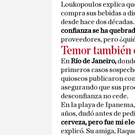
Loukopoulos explica que
compra sus bebidas a di
desde hace dos décadas
confianza se ha quebra
proveedores, pero ¿qui
Temor también e
En
Río de Janeiro,
donde
primeros casos sospech
quioscos publicaron co
asegurando que sus prod
desconfianza no cede.
En la playa de Ipanema,
años, dudó antes de pedi
cerveza, pero fue mi el
explicó. Su amiga, Raqu