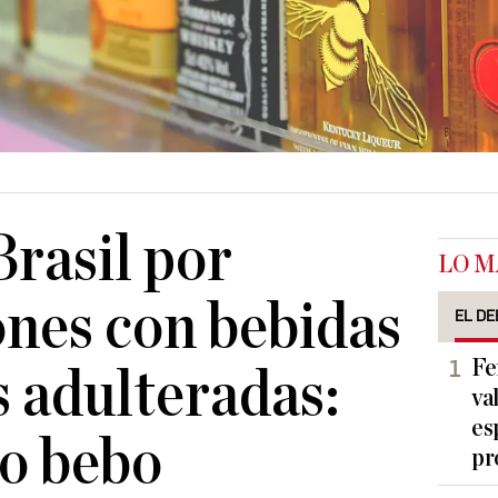
rasil por
LO M
ones con bebidas
EL DE
Fe
s adulteradas:
va
es
o bebo
pr