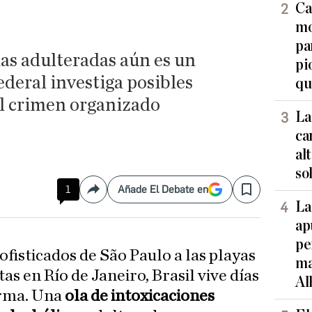
Ca
mo
pa
das adulteradas aún es un
pi
ederal investiga posibles
qu
el crimen organizado
La
ca
al
so
1
Añade El Debate en
Compartir
Save
La
ap
pe
ofisticados de São Paulo a las playas
ma
tas en Río de Janeiro, Brasil vive días
Al
arma. Una
ola de intoxicaciones