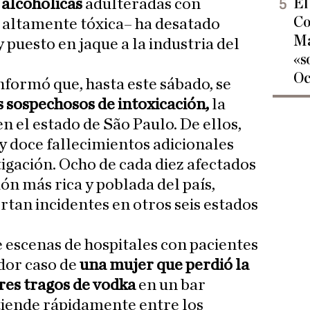
El
 alcohólicas
adulteradas con
Co
 altamente tóxica– ha desatado
Ma
puesto en jaque a la industria del
«s
Oc
nformó que, hasta este sábado, se
s sospechosos de intoxicación,
la
 el estado de São Paulo. De ellos,
 doce fallecimientos adicionales
gación. Ocho de cada diez afectados
ón más rica y poblada del país,
tan incidentes en otros seis estados
e escenas de hospitales con pacientes
dor caso de
una mujer que perdió la
tres tragos de vodka
en un bar
xtiende rápidamente entre los