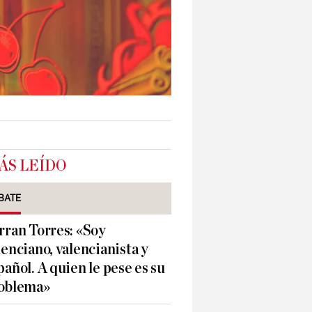
ÁS LEÍDO
BATE
rran Torres: «Soy
lenciano, valencianista y
pañol. A quien le pese es su
oblema»