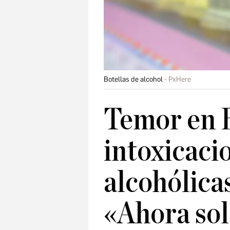
Botellas de alcohol
PxHere
Temor en B
intoxicaci
alcohólica
«Ahora sol