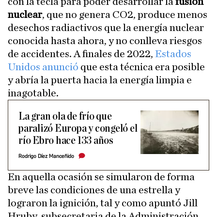
con la tecla para poder desarrollar la
fusión
nuclear
, que no genera CO2, produce menos
desechos radiactivos que la energía nuclear
conocida hasta ahora, y no conlleva riesgos
de accidentes. A finales de 2022,
Estados
Unidos anunció
que esta técnica era posible
y abría la puerta hacia la energía limpia e
inagotable.
La gran ola de frío que
paralizó Europa y congeló el
río Ebro hace 133 años
Rodrigo Díez Manceñido
En aquella ocasión se simularon de forma
breve las condiciones de una estrella y
lograron la ignición, tal y como apuntó Jill
Hruby, subsecretaria de la Administración