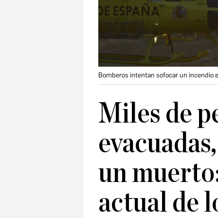
Bomberos intentan sofocar un incendio e
Miles de p
evacuadas,
un muerto:
actual de l