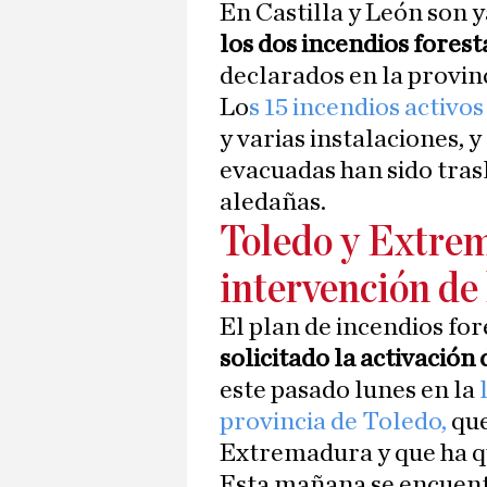
En Castilla y León son 
los dos incendios forest
declarados en la provin
Lo
s 15 incendios activo
y varias instalaciones, y
evacuadas han sido tras
aledañas.
Toledo y Extrem
intervención d
El plan de incendios fo
solicitado la activació
este pasado lunes en la
l
provincia de Toledo,
que
Extremadura y que ha q
Esta mañana se encuent