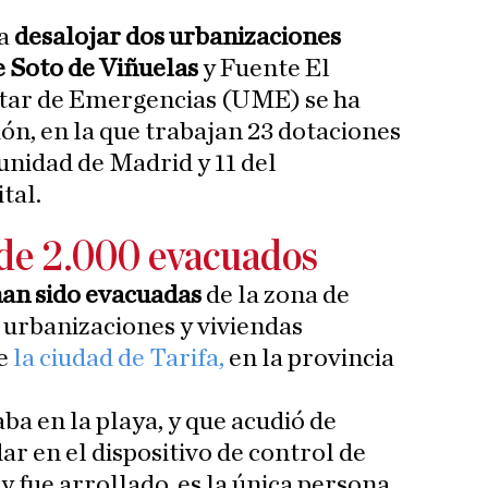
a
desalojar dos urbanizaciones
e Soto de Viñuelas
y Fuente El
itar de Emergencias (UME) se ha
ón, en la que trabajan 23 dotaciones
nidad de Madrid y 11 del
tal.
de 2.000 evacuados
han sido evacuadas
de la zona de
, urbanizaciones y viviendas
e
la ciudad de Tarifa,
en la provincia
aba en la playa, y que acudió de
r en el dispositivo de control de
 y fue arrollado, es la única persona