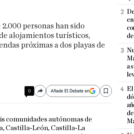
De
en
 2.000 personas han sido
co
de alojamientos turísticos,
de
endas próximas a dos playas de
Nu
Ma
a 
le
El
0
Añade El Debate en
Compartir
Save
dó
añ
de
eis comunidades autónomas de
Ma
, Castilla-León, Castilla-La