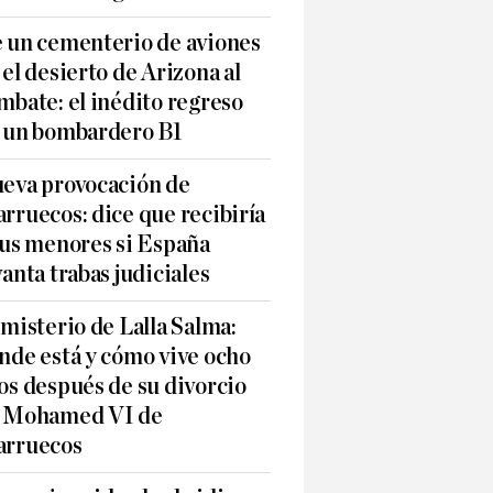
 un cementerio de aviones
 el desierto de Arizona al
mbate: el inédito regreso
 un bombardero B1
eva provocación de
rruecos: dice que recibiría
sus menores si España
vanta trabas judiciales
 misterio de Lalla Salma:
nde está y cómo vive ocho
os después de su divorcio
 Mohamed VI de
rruecos