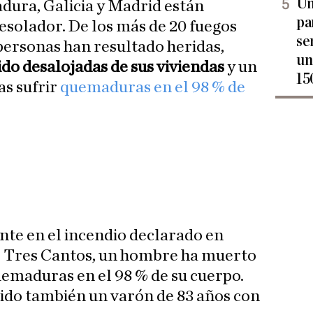
Un
ura, Galicia y Madrid están
pa
solador. De los más de 20 fuegos
se
 personas han resultado heridas,
un
ido desalojadas de sus viviendas
y un
15
s sufrir
quemaduras en el 98 % de
te en el incendio declarado en
de Tres Cantos, un hombre ha muerto
uemaduras en el 98 % de su cuerpo.
ido también un varón de 83 años con