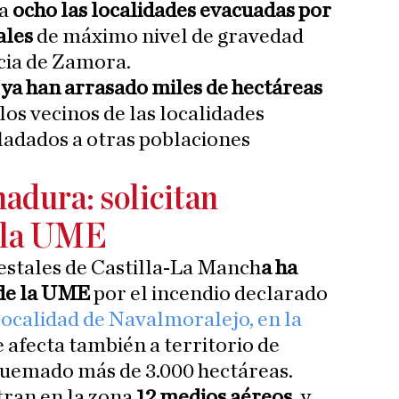
ya
ocho las localidades evacuadas por
ales
de máximo nivel de gravedad
cia de Zamora.
s
ya han arrasado miles de hectáreas
 los vecinos de las localidades
ladados a otras poblaciones
adura: solicitan
e la UME
restales de Castilla-La Manch
a ha
n de la UME
por el incendio declarado
ocalidad de Navalmoralejo, en la
 afecta también a territorio de
uemado más de 3.000 hectáreas.
ran en la zona
12 medios aéreos,
y