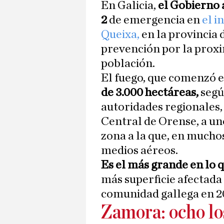
En Galicia,
el Gobierno 
2
de emergencia en
el i
Queixa,
en la provincia
prevención por la proxi
población.
El fuego, que comenzó e
de 3.000 hectáreas,
segú
autoridades regionales,
Central de Orense, a uno
zona a la que, en mucho
medios aéreos.
Es el más grande en lo 
más superficie afectada
comunidad gallega en 2
Zamora: ocho lo