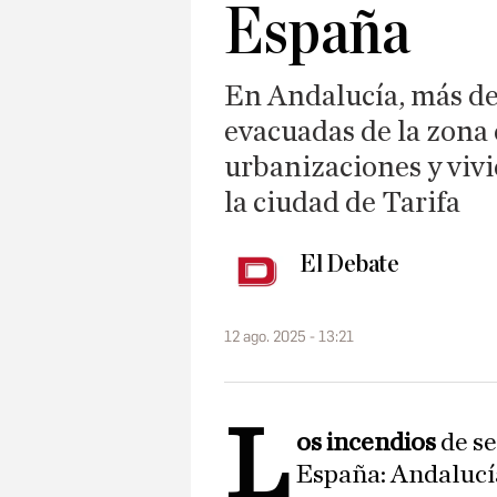
España
En Andalucía, más de
evacuadas de la zona 
urbanizaciones y vivi
la ciudad de Tarifa
El Debate
12 ago. 2025 - 13:21
L
os incendios
de s
España: Andalucía