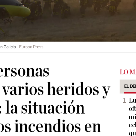
n Galicia
Europa Press
ersonas
LO M
 varios heridos y
EL DE
Lu
 la situación
of
mi
os incendios en
ec
qu