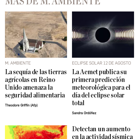
MÁS DE M. AMBIENTE
M. AMBIENTE
ECLIPSE SOLAR 12 DE AGOSTO
La sequía de las tierras
La Aemet publica su
agrícolas en Reino
primera predicción
Unido amenaza la
meteorológica para el
seguridad alimentaria
día del eclipse solar
total
Theodore Griffin (Afp)
Sandra Ordóñez
Detectan un aumento
en la actividad sísmica