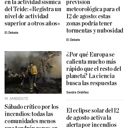
en la actividad sísmica
previsión
del Teide: «Registra un
meteorológica para el
nivel de actividad
12 de agosto: estas
superior a otros años»
zonas podría tener
tormentas y nubosidad
El Debate
El Debate
¿Por qué Europa se
calienta mucho más
rápido que el resto del
planeta? La ciencia
busca las respuestas
Sandra Ordóñez
M. AMBIENTE
Sábado crítico por los
El eclipse solar del 12
incendios: todas las
de agosto activa la
comunidades menos
alerta por incendios