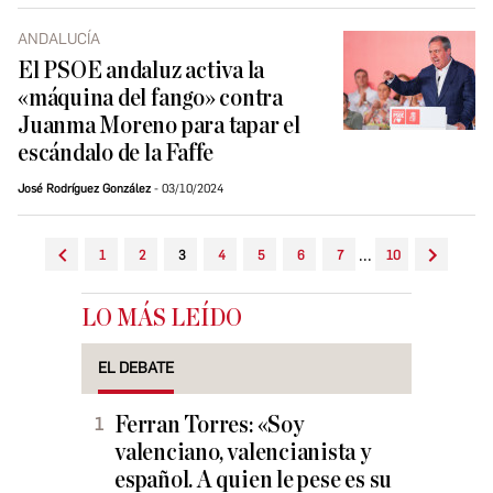
ANDALUCÍA
El PSOE andaluz activa la
«máquina del fango» contra
Juanma Moreno para tapar el
escándalo de la Faffe
José Rodríguez González
03/10/2024
...
1
2
3
4
5
6
7
10
LO MÁS LEÍDO
EL DEBATE
Ferran Torres: «Soy
valenciano, valencianista y
español. A quien le pese es su