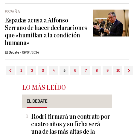
ESPAÑA
Espadas acusa a Alfonso
Serrano de hacer declaraciones
que «humillan a la condición
humana»
El Debate
09/04/2024
1
2
3
4
5
6
7
8
9
10
LO MÁS LEÍDO
EL DEBATE
Rodri firmará un contrato por
cuatro años y su ficha será
una de las más altas de la