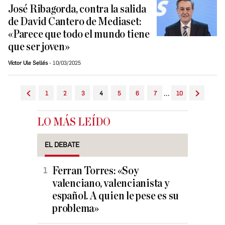
José Ribagorda, contra la salida
de David Cantero de Mediaset:
«Parece que todo el mundo tiene
que ser joven»
Víctor Ule Sellés
10/03/2025
...
1
2
3
4
5
6
7
10
LO MÁS LEÍDO
EL DEBATE
Ferran Torres: «Soy
valenciano, valencianista y
español. A quien le pese es su
problema»