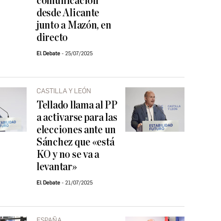
comunicación
desde Alicante
junto a Mazón, en
directo
El Debate
25/07/2025
CASTILLA Y LEÓN
Tellado llama al PP
a activarse para las
elecciones ante un
Sánchez que «está
KO y no se va a
levantar»
El Debate
21/07/2025
ESPAÑA