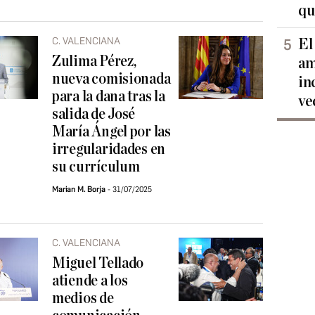
qu
C. VALENCIANA
El
Zulima Pérez,
am
nueva comisionada
in
para la dana tras la
ve
salida de José
María Ángel por las
irregularidades en
su currículum
Marian M. Borja
31/07/2025
C. VALENCIANA
Miguel Tellado
atiende a los
medios de