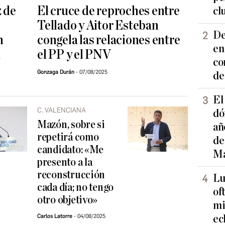
 de
El cruce de reproches entre
cl
Tellado y Aitor Esteban
De
n
congela las relaciones entre
en
a
el PP y el PNV
co
Gonzaga Durán
07/08/2025
de
El
C. VALENCIANA
dó
Mazón, sobre si
añ
repetirá como
de
candidato: «Me
Ma
presento a la
reconstrucción
Lu
cada día; no tengo
of
otro objetivo»
mi
Carlos Latorre
04/08/2025
ec