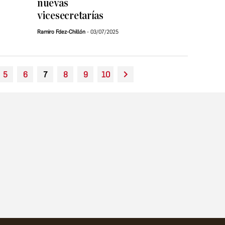
nuevas
vicesecretarías
Ramiro Fdez-Chillón
03/07/2025
5
6
7
8
9
10