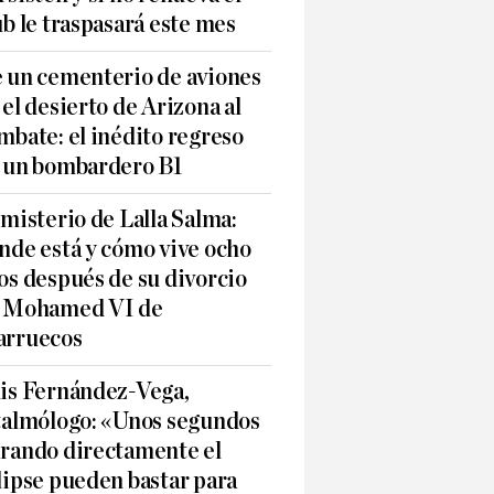
ub le traspasará este mes
 un cementerio de aviones
 el desierto de Arizona al
mbate: el inédito regreso
 un bombardero B1
 misterio de Lalla Salma:
nde está y cómo vive ocho
os después de su divorcio
 Mohamed VI de
rruecos
is Fernández-Vega,
talmólogo: «Unos segundos
rando directamente el
lipse pueden bastar para