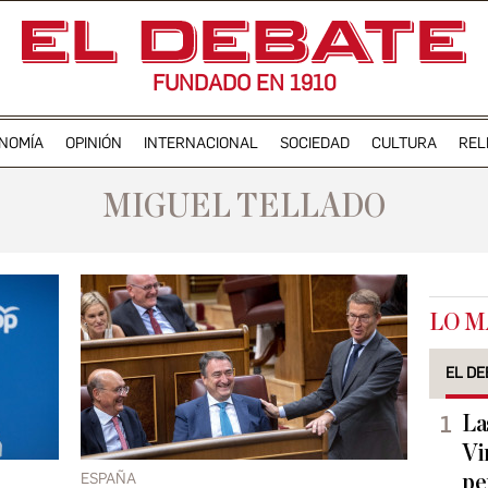
FUNDADO EN 1910
NOMÍA
OPINIÓN
INTERNACIONAL
SOCIEDAD
CULTURA
REL
MIGUEL TELLADO
LO M
EL DE
La
Vi
ESPAÑA
pe