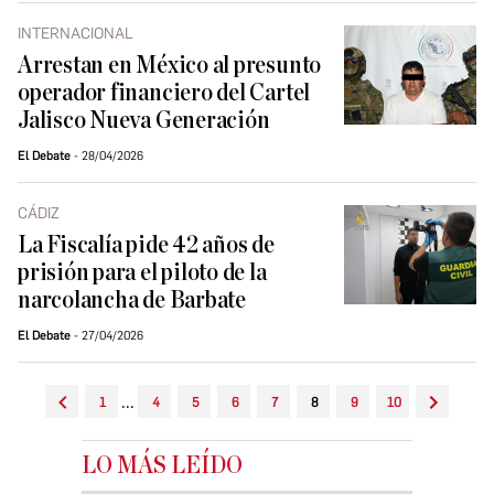
INTERNACIONAL
Arrestan en México al presunto
operador financiero del Cartel
Jalisco Nueva Generación
El Debate
28/04/2026
CÁDIZ
La Fiscalía pide 42 años de
prisión para el piloto de la
narcolancha de Barbate
El Debate
27/04/2026
...
1
4
5
6
7
8
9
10
LO MÁS LEÍDO