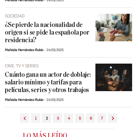
Mafalda Hernández-Rubio
24/03/2025
SOCIEDAD
¿Se pierde la nacionalidad de
origen si se pide la española por
residencia?
Mafalda Hernández-Rubio
24/03/2025
CINE, TV Y SERIES
Cuánto gana un actor de doblaje:
salario mínimo y tarifas para
películas, series y otros trabajos
Mafalda Hernández-Rubio
24/03/2025
1
2
3
4
5
6
7
LO MÁS LEÍDO