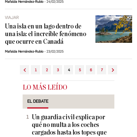
Mafalda Hernández-Rubio
24/02/2025
VIAJAR
Una isla en un lago dentro de
una isla: el increíble fenómeno
que ocurre en Canadá
Mafalda Hernández-Rubio
23/02/2025
1
2
3
4
5
6
7
LO MÁS LEÍDO
EL DEBATE
Un guardia civil explica por
qué no multa a los coches
cargados hasta los topes que