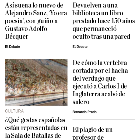
Así suena lo nuevo de
Devuelven a una
Alejandro Sanz, ‘Yo era
biblioteca un libro
poesía’, con guiño a
prestado hace 150 años
Gustavo Adolfo
que permaneció
Bécquer
oculto tras una pared
El Debate
El Debate
De cómo la vertebra
cortada por el hacha
del verdugo que
ejecutó a Carlos I de
Inglaterra acabó de
salero
CULTURA
Fernando Prado
¿Qué gestas españolas
están representadas en
El plagio de un
la Sala de Batallas de
profesor de